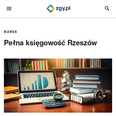
Przejdź
MENU
SZUKA
do
treści
BIZNES
Pełna księgowość Rzeszów