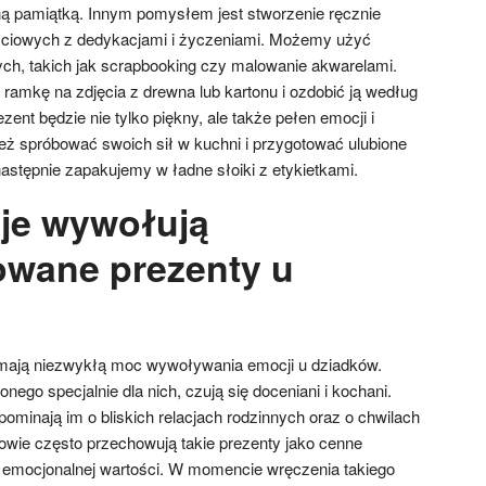
lną pamiątką. Innym pomysłem jest stworzenie ręcznie
ościowych z dedykacjami i życzeniami. Możemy użyć
ych, takich jak scrapbooking czy malowanie akwarelami.
mkę na zdjęcia z drewna lub kartonu i ozdobić ją według
ent będzie nie tylko piękny, ale także pełen emocji i
 spróbować swoich sił w kuchni i przygotować ulubione
 następnie zapakujemy w ładne słoiki z etykietkami.
je wywołują
owane prezenty u
mają niezwykłą moc wywoływania emocji u dziadków.
nego specjalnie dla nich, czują się doceniani i kochani.
ominają im o bliskich relacjach rodzinnych oraz o chwilach
wie często przechowują takie prezenty jako cenne
h emocjonalnej wartości. W momencie wręczenia takiego