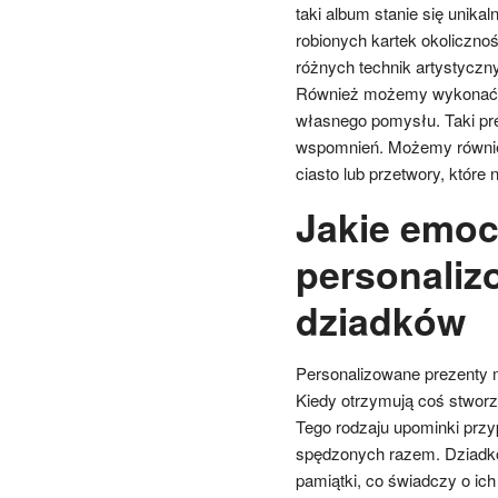
taki album stanie się unika
robionych kartek okoliczn
różnych technik artystyczn
Również możemy wykonać ra
własnego pomysłu. Taki prez
wspomnień. Możemy również
ciasto lub przetwory, które
Jakie emoc
personaliz
dziadków
Personalizowane prezenty 
Kiedy otrzymują coś stworzo
Tego rodzaju upominki przyp
spędzonych razem. Dziadko
pamiątki, co świadczy o ic