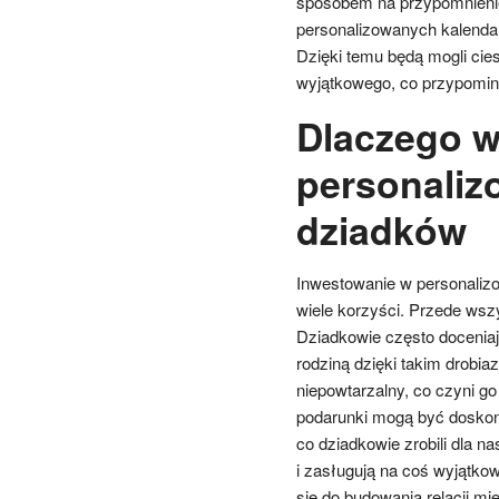
sposobem na przypomnieni
personalizowanych kalendar
Dzięki temu będą mogli cie
wyjątkowego, co przypomina
Dlaczego w
personaliz
dziadków
Inwestowanie w personalizo
wiele korzyści. Przede wsz
Dziadkowie często doceniaj
rodziną dzięki takim drobiaz
niepowtarzalny, co czyni g
podarunki mogą być dosko
co dziadkowie zrobili dla n
i zasługują na coś wyjątko
się do budowania relacji m