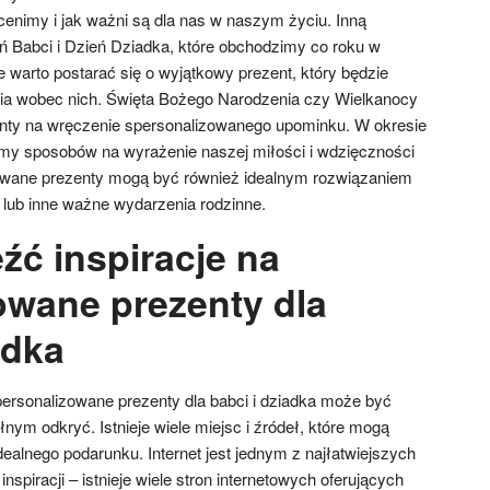
cenimy i jak ważni są dla nas w naszym życiu. Inną
eń Babci i Dzień Dziadka, które obchodzimy co roku w
 warto postarać się o wyjątkowy prezent, który będzie
cia wobec nich. Święta Bożego Narodzenia czy Wielkanocy
nty na wręczenie spersonalizowanego upominku. W okresie
y sposobów na wyrażenie naszej miłości i wdzięczności
zowane prezenty mogą być również idealnym rozwiązaniem
 lub inne ważne wydarzenia rodzinne.
źć inspiracje na
owane prezenty dla
adka
personalizowane prezenty dla babci i dziadka może być
ym odkryć. Istnieje wiele miejsc i źródeł, które mogą
ealnego podarunku. Internet jest jednym z najłatwiejszych
spiracji – istnieje wiele stron internetowych oferujących