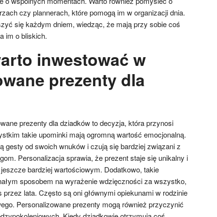
e o wspólnych momentach. Warto również pomyśleć o
zach czy plannerach, które pomogą im w organizacji dnia.
szyć się każdym dniem, wiedząc, że mają przy sobie coś
 im o bliskich.
arto inwestować w
owane prezenty dla
wane prezenty dla dziadków to decyzja, która przynosi
ystkim takie upominki mają ogromną wartość emocjonalną.
ą gesty od swoich wnuków i czują się bardziej związani z
gom. Personalizacja sprawia, że prezent staje się unikalny i
o jeszcze bardziej wartościowym. Dodatkowo, takie
nałym sposobem na wyrażenie wdzięczności za wszystko,
as przez lata. Często są oni głównymi opiekunami w rodzinie
wego. Personalizowane prezenty mogą również przyczynić
iędzypokoleniowych. Kiedy dziadkowie otrzymują coś