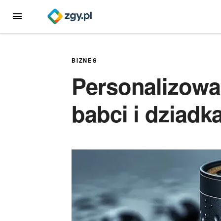
Przejdź
MENU
do
treści
BIZNES
Personalizowa
babci i dziadk