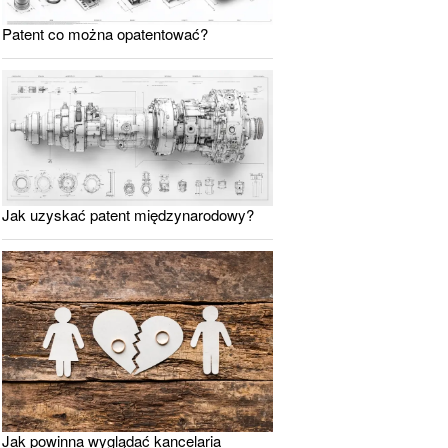
Patent co można opatentować?
Jak uzyskać patent międzynarodowy?
Jak powinna wyglądać kancelaria