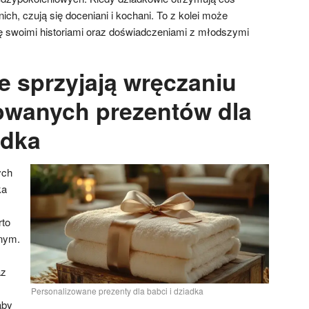
ich, czują się doceniani i kochani. To z kolei może
się swoimi historiami oraz doświadczeniami z młodszymi
e sprzyjają wręczaniu
owanych prezentów dla
adka
ych
ka
rto
nnym.
az
Personalizowane prezenty dla babci i dziadka
aby