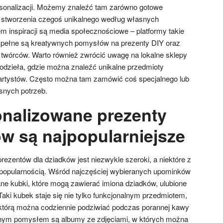
rsonalizacji. Możemy znaleźć tam zarówno gotowe
ć stworzenia czegoś unikalnego według własnych
 inspiracji są media społecznościowe – platformy takie
m pełne są kreatywnych pomysłów na prezenty DIY oraz
 twórców. Warto również zwrócić uwagę na lokalne sklepy
kodzieła, gdzie można znaleźć unikalne przedmioty
artystów. Często można tam zamówić coś specjalnego lub
snych potrzeb.
onalizowane prezenty
ów są najpopularniejsze
ezentów dla dziadków jest niezwykle szeroki, a niektóre z
 popularnością. Wśród najczęściej wybieranych upominków
ane kubki, które mogą zawierać imiona dziadków, ulubione
Taki kubek staje się nie tylko funkcjonalnym przedmiotem,
 którą można codziennie podziwiać podczas porannej kawy
rnym pomysłem są albumy ze zdjęciami, w których można