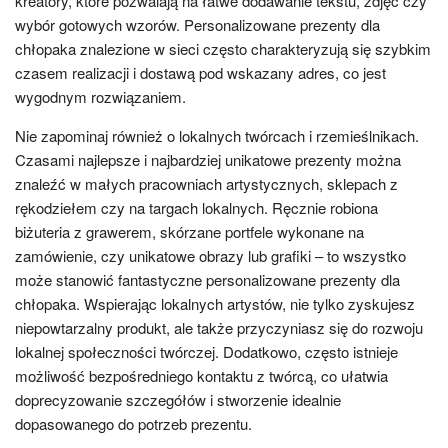
kreatory, które pozwalają na łatwe dodawanie tekstu, zdjęć czy
wybór gotowych wzorów. Personalizowane prezenty dla
chłopaka znalezione w sieci często charakteryzują się szybkim
czasem realizacji i dostawą pod wskazany adres, co jest
wygodnym rozwiązaniem.
Nie zapominaj również o lokalnych twórcach i rzemieślnikach.
Czasami najlepsze i najbardziej unikatowe prezenty można
znaleźć w małych pracowniach artystycznych, sklepach z
rękodziełem czy na targach lokalnych. Ręcznie robiona
biżuteria z grawerem, skórzane portfele wykonane na
zamówienie, czy unikatowe obrazy lub grafiki – to wszystko
może stanowić fantastyczne personalizowane prezenty dla
chłopaka. Wspierając lokalnych artystów, nie tylko zyskujesz
niepowtarzalny produkt, ale także przyczyniasz się do rozwoju
lokalnej społeczności twórczej. Dodatkowo, często istnieje
możliwość bezpośredniego kontaktu z twórcą, co ułatwia
doprecyzowanie szczegółów i stworzenie idealnie
dopasowanego do potrzeb prezentu.