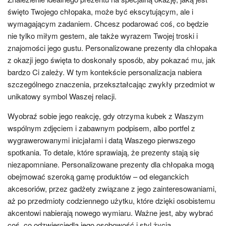
święto Twojego chłopaka, może być ekscytującym, ale i
wymagającym zadaniem. Chcesz podarować coś, co będzie
nie tylko miłym gestem, ale także wyrazem Twojej troski i
znajomości jego gustu. Personalizowane prezenty dla chłopaka
z okazji jego święta to doskonały sposób, aby pokazać mu, jak
bardzo Ci zależy. W tym kontekście personalizacja nabiera
szczególnego znaczenia, przekształcając zwykły przedmiot w
unikatowy symbol Waszej relacji.
Wyobraź sobie jego reakcję, gdy otrzyma kubek z Waszym
wspólnym zdjęciem i zabawnym podpisem, albo portfel z
wygrawerowanymi inicjałami i datą Waszego pierwszego
spotkania. To detale, które sprawiają, że prezenty stają się
niezapomniane. Personalizowane prezenty dla chłopaka mogą
obejmować szeroką gamę produktów – od eleganckich
akcesoriów, przez gadżety związane z jego zainteresowaniami,
aż po przedmioty codziennego użytku, które dzięki osobistemu
akcentowi nabierają nowego wymiaru. Ważne jest, aby wybrać
coś, co odzwierciedla jego osobowość i styl życia.