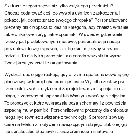
Szukasz czegoś więcej niż tylko zwykłego przedmiotu?
Chcesz podarować coś, co wywoła uśmiech zaskoczenia i
pokaże, jak dobrze znasz swojego chłopaka? Personalizowane
prezenty dla chłopaka to idealna kategoria, aby znaleźć właśnie
takie unikatowe i oryginalne upominki. W świecie, gdzie wiele
rzeczy jest produkowanych masowo, personalizacja nadaje
prezentowi duszę i sprawia, że staje się on jedyny w swoim
rodzaju. To nie tylko przedmiot, ale przede wszystkim wyraz
Twojej kreatywności i zaangażowania.
Wyobraź sobie jego reakcję, gdy otrzyma spersonalizowaną grę
planszową, w której bohaterami jesteście Wy, albo zestaw piw
rzemieślniczych z etykietami zaprojektowanymi specjalnie dla
niego, z zabawnymi napisami lub Waszym wspólnym zdjęciem.
To propozycje, które wykraczają poza schematy i z pewnością
zapadną mu w pamięć. Personalizowane prezenty dla chłopaka
mogą być również związane z technologią. Spersonalizowany
case na telefon z motywem nawiązującym do jego ulubionej gry
lub serialu, albo słuchawki z grawerem jego inicjałów, to