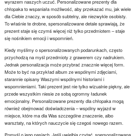
wyrazem naszych uczuć. Personalizowane prezenty dla
chłopaka to wspaniała możliwość, aby przekazać mu, jak wiele
dla Ciebie znaczy, w sposób subtelny, ale niezwykle osobisty.
To właśnie te drobne, spersonalizowane detale sprawiają, że
prezent staje się czymś więcej niż tylko przedmiotem – staje
się nośnikiem emocji i wspomnień.
Kiedy myślimy o spersonalizowanych podarunkach, często
przychodzą na myśl przedmioty z grawerem czy nadrukiem.
Jednak personalizacja może przybrać znacznie więcej form.
Może to być na przykład album ze wspólnymi zdjęciami,
starannie opisany Waszymi wspólnymi historiami i
wspomnieniami. Taki prezent jest nie tylko wizualnie piękny, ale
przede wszystkim niesie ze sobą ogromny ładunek
emocjonalny. Personalizowane prezenty dla chłopaka mogą
również obejmować doświadczenia – wspólny wyjazd w
miejsce, które ma dla Was szczególne znaczenie, albo
warsztaty, na których nauczycie się czegoś nowego razem.
Pomyśl o jego pasjach. Jeśli uwielbia czytać, spersonalizowana