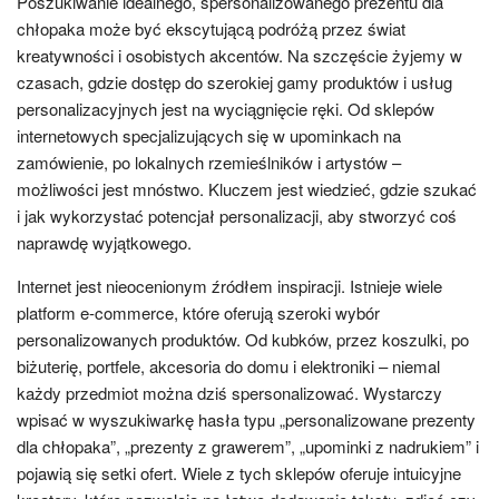
Poszukiwanie idealnego, spersonalizowanego prezentu dla
chłopaka może być ekscytującą podróżą przez świat
kreatywności i osobistych akcentów. Na szczęście żyjemy w
czasach, gdzie dostęp do szerokiej gamy produktów i usług
personalizacyjnych jest na wyciągnięcie ręki. Od sklepów
internetowych specjalizujących się w upominkach na
zamówienie, po lokalnych rzemieślników i artystów –
możliwości jest mnóstwo. Kluczem jest wiedzieć, gdzie szukać
i jak wykorzystać potencjał personalizacji, aby stworzyć coś
naprawdę wyjątkowego.
Internet jest nieocenionym źródłem inspiracji. Istnieje wiele
platform e-commerce, które oferują szeroki wybór
personalizowanych produktów. Od kubków, przez koszulki, po
biżuterię, portfele, akcesoria do domu i elektroniki – niemal
każdy przedmiot można dziś spersonalizować. Wystarczy
wpisać w wyszukiwarkę hasła typu „personalizowane prezenty
dla chłopaka”, „prezenty z grawerem”, „upominki z nadrukiem” i
pojawią się setki ofert. Wiele z tych sklepów oferuje intuicyjne