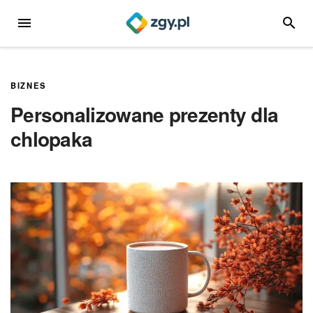
Przejdź
MENU
SZUKA
do
treści
BIZNES
Personalizowane prezenty dla
chlopaka