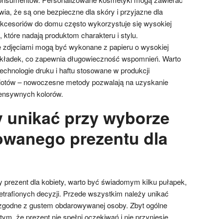
awia, że są one bezpieczne dla skóry i przyjazne dla
kcesoriów do domu często wykorzystuje się wysokiej
, które nadają produktom charakteru i stylu.
 zdjęciami mogą być wykonane z papieru o wysokiej
okładek, co zapewnia długowieczność wspomnień. Warto
echnologie druku i haftu stosowane w produkcji
iotów – nowoczesne metody pozwalają na uzyskanie
ntensywnych kolorów.
y unikać przy wyborze
owanego prezentu dla
 prezent dla kobiety, warto być świadomym kilku pułapek,
etrafionych decyzji. Przede wszystkim należy unikać
 zgodne z gustem obdarowywanej osoby. Zbyt ogólne
m, że prezent nie spełni oczekiwań i nie przyniesie