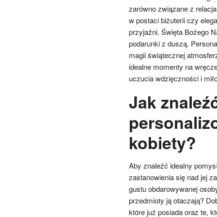
zarówno związane z relacja
w postaci biżuterii czy el
przyjaźni. Święta Bożego Na
podarunki z duszą. Person
magii świątecznej atmosfer
idealne momenty na wręczen
uczucia wdzięczności i mił
Jak znaleź
personaliz
kobiety?
Aby znaleźć idealny pomysł
zastanowienia się nad jej z
gustu obdarowywanej osoby –
przedmioty ją otaczają? Do
które już posiada oraz te, 