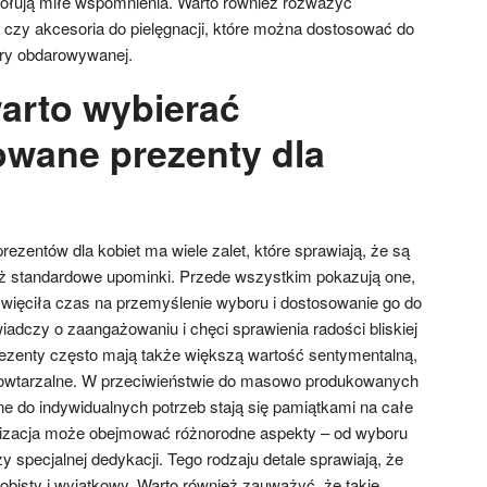
wołują miłe wspomnienia. Warto również rozważyć
czy akcesoria do pielęgnacji, które można dostosować do
óry obdarowywanej.
arto wybierać
owane prezenty dla
zentów dla kobiet ma wiele zalet, które sprawiają, że są
iż standardowe upominki. Przede wszystkim pokazują one,
więciła czas na przemyślenie wyboru i dostosowanie go do
wiadczy o zaangażowaniu i chęci sprawienia radości bliskiej
ezenty często mają także większą wartość sentymentalną,
epowtarzalne. W przeciwieństwie do masowo produkowanych
e do indywidualnych potrzeb stają się pamiątkami na całe
lizacja może obejmować różnorodne aspekty – od wyboru
y specjalnej dedykacji. Tego rodzaju detale sprawiają, że
osobisty i wyjątkowy. Warto również zauważyć, że takie