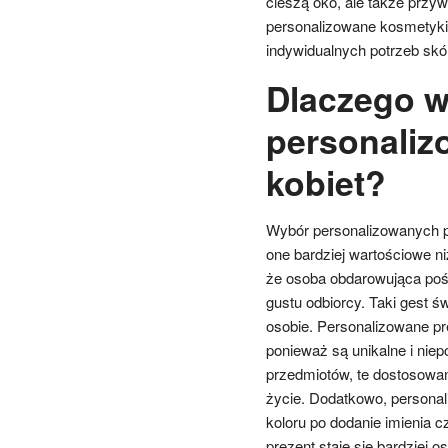
cieszą oko, ale także przy
personalizowane kosmetyki 
indywidualnych potrzeb sk
Dlaczego w
personaliz
kobiet?
Wybór personalizowanych pre
one bardziej wartościowe n
że osoba obdarowująca poś
gustu odbiorcy. Taki gest ś
osobie. Personalizowane pr
ponieważ są unikalne i ni
przedmiotów, te dostosowan
życie. Dodatkowo, persona
koloru po dodanie imienia cz
prezent staje się bardziej 