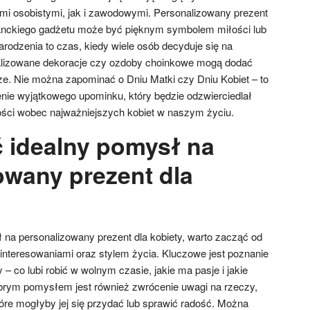
mi osobistymi, jak i zawodowymi. Personalizowany prezent
eganckiego gadżetu może być pięknym symbolem miłości lub
rodzenia to czas, kiedy wiele osób decyduje się na
alizowane dekoracje czy ozdoby choinkowe mogą dodać
ze. Nie można zapominać o Dniu Matki czy Dniu Kobiet – to
ie wyjątkowego upominku, który będzie odzwierciedlał
ości wobec najważniejszych kobiet w naszym życiu.
ć idealny pomysł na
owany prezent dla
 na personalizowany prezent dla kobiety, warto zacząć od
ainteresowaniami oraz stylem życia. Kluczowe jest poznanie
 co lubi robić w wolnym czasie, jakie ma pasje i jakie
brym pomysłem jest również zwrócenie uwagi na rzeczy,
które mogłyby jej się przydać lub sprawić radość. Można