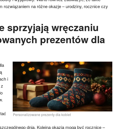
 rozwiązaniem na różne okazje – urodziny, rocznice czy
e sprzyjają wręczaniu
owanych prezentów dla
la
ą
ach i
 z
do
w.
stać
Personalizowane prezenty dla kobiet
zczególnego dnia. Kolejną okazją mogą być rocznice –