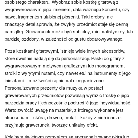
osobistego charakteru. Wyobraź sobie kostkę gitarową z
wygrawerowanym jego imieniem, datą ważnego koncertu, czy
nawet fragmentem ulubionej piosenki. Taki drobny, ale
znaczący detal sprawia, że zwykły przedmiot staje się cenną
pamiątką. Grawerunek może być subtelny, minimalistyczny, lub
bardziej ozdobny, w zależności od gustu obdarowywanego.
Poza kostkami gitarowymi, istnieje wiele innych akcesoriów,
które świetnie nadają się do personalizacji. Paski do gitary z
wygrawerowanym motywem graficznym lub monogramem,
stroiki z wyrytymi nutami, czy nawet etui na instrumenty z jego
inicjałami – możliwości są niemal nieograniczone.
Personalizowane prezenty dla muzyka w postaci
grawerowanych przedmiotów pozwalają wyrazić troskę o jego
narzędzia pracy i jednocześnie podkreślić jego indywidualność.
Warto zwrócić uwagę na materiał, z którego wykonane jest
akcesorium – skóra, drewno, metal – każdy z nich inaczej
przyjmuje grawerunek, tworząc unikalny efekt.
Kolejnym świetnym pomysłem są spersonalizowane pióra lub