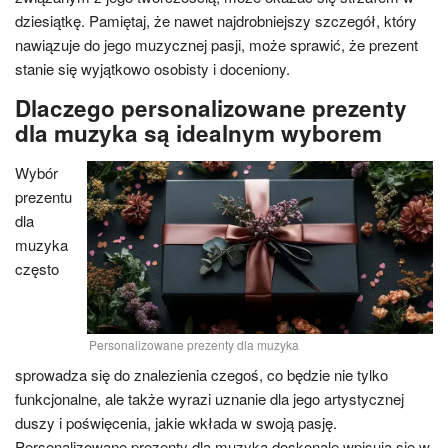
dziesiątkę. Pamiętaj, że nawet najdrobniejszy szczegół, który
nawiązuje do jego muzycznej pasji, może sprawić, że prezent
stanie się wyjątkowo osobisty i doceniony.
Dlaczego personalizowane prezenty
dla muzyka są idealnym wyborem
Wybór
prezentu
dla
muzyka
często
Personalizowane prezenty dla muzyka
sprowadza się do znalezienia czegoś, co będzie nie tylko
funkcjonalne, ale także wyrazi uznanie dla jego artystycznej
duszy i poświęcenia, jakie wkłada w swoją pasję.
Personalizowane prezenty dla muzyka doskonale wpisują się w