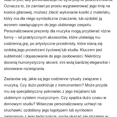
Oznacza to, że zamiast po prostu wygrawerować jego imię na
kostce gitarowej, możesz zlecić wykonanie kostki z materiału,
który ma dla niego symboliczne znaczenie, lub ozdobić ją
wzorem nawiązującym do jego ulubionego zespołu.
Personalizowane prezenty dla muzyka mogą przybierać różne
formy – od praktycznych akcesoriów, które ułatwiają mu
codzienną grę, po artystyczne przedmioty, które staną się
ozdobą jego przestrzeni życiowej lub studia. Kluczem jest
subtelność i dopasowanie do jego osobowości. Niektórzy
docenią humorystyczny akcent, inni wolą bardziej eleganckie i
stonowane rozwiązania.
Zastanów się, jakie są jego codzienne rytuały związane z
muzyką. Czy dużo podróżuje z instrumentem? Może przyda
mu się specjalistyczny pokrowiec z jego inicjałami lub
ulubionym cytatem muzycznym. Czy spędza dużo czasu w
domowym studiu? Wówczas personalizowany uchwyt na
słuchawki, ozdobiony jego logotypem lub symbolem
związanym z jego twórczością, może okazać się strzałem w