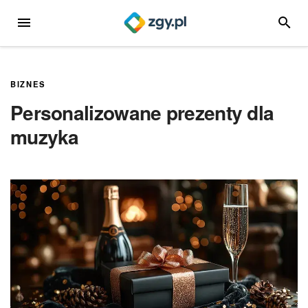
Przejdź
MENU
SZUKA
do
treści
BIZNES
Personalizowane prezenty dla
muzyka