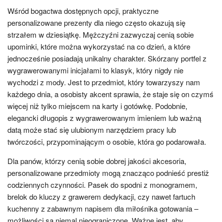
Wśród bogactwa dostępnych opcji, praktyczne
personalizowane prezenty dla niego często okazują się
strzałem w dziesiątkę. Mężczyźni zazwyczaj cenią sobie
upominki, które można wykorzystać na co dzień, a które
jednocześnie posiadają unikalny charakter. Skórzany portfel z
wygrawerowanymi inicjałami to klasyk, który nigdy nie
wychodzi z mody. Jest to przedmiot, który towarzyszy nam
każdego dnia, a osobisty akcent sprawia, że staje się on czymś
więcej niż tylko miejscem na karty i gotówkę. Podobnie,
elegancki długopis z wygrawerowanym imieniem lub ważną
datą może stać się ulubionym narzędziem pracy lub
twórczości, przypominającym o osobie, która go podarowała.
Dla panów, którzy cenią sobie dobrej jakości akcesoria,
personalizowane przedmioty mogą znacząco podnieść prestiż
codziennych czynności. Pasek do spodni z monogramem,
brelok do kluczy z grawerem dedykacji, czy nawet fartuch
kuchenny z zabawnym napisem dla miłośnika gotowania –
możliwości są niemal nieograniczone. Ważne jest, aby