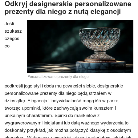
Odkryj designerskie personalizowane
prezenty dla niego z nutą elegancji
Jeśli
szukasz
czegoś,
co
Personalizowane prezenty dla niego
podkreśli jego styl i doda mu pewności siebie, designerskie
personalizowane prezenty dla niego będą strzałem w
dziesiątkę. Elegancja i indywidualność mogą iść w parze,
tworząc upominki, które zachwycają swoim kunsztem i
unikalnym charakterem. Spinki do mankietów z
wygrawerowanymi inicjałami lub datą ważnego wydarzenia to
doskonały przykład, jak można połączyć klasykę z osobistym
akcentem. Wykonane z wysokiej jakości materiałów, takich jak