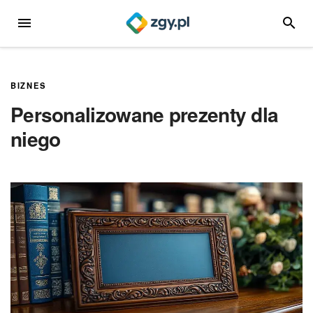
Przejdź
MENU
SZUKA
do
treści
BIZNES
Personalizowane prezenty dla
niego