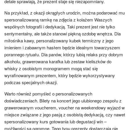
detale sprawiają, że prezent staje się niezapomniany.
Na przykład, z okazji okrągłych urodzin, można podarować mu
spersonalizowaną ramkę na zdjęcia z kolażem Waszych
wspólnych fotografii i dedykacją. Taki prezent jest nie tylko
sentymentalny, ale także stanowi piękną ozdobę wnętrza. Dla
miłośnika kawy, personalizowany kubek termiczny z jego
imieniem i zabawnym hasłem będzie idealnym towarzyszem
porannego rytuału. Dla panów, którzy lubią relaks przy dobrym
alkoholu, grawerowana karafka lub zestaw kieliszków do
whisky z osobistym monogramem mogą stać się
wyrafinowanym prezentem, który będzie wykorzystywany
podczas specjalnych okazji.
Warto również pomyśleć o personalizowanych
doświadczeniach. Bilety na koncert jego ulubionego zespołu z
grawerowanym voucherem, voucher na weekendowy wyjazd w
miejsce związane z jego pasją z osobistą dedykacją, czy nawet
spersonalizowany kurs gotowania lub degustacji win –
możliwości są ogromne. Tego typu prezenty dostarczają nie