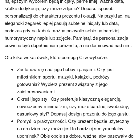
najlepszym wyborem będą inicjały, pełne imię, ważna data,
krótka dedykacja, czy może zdjęcie? Dopasuj sposób
personalizacji do charakteru prezentu i okazji. Na przykład, na
elegancki zegarek lepiej pasują subtelne inicjały lub data,
podczas gdy na kubek można pozwolić sobie na bardziej
humorystyczny napis lub zdjęcie. Pamiętaj, że personalizacja
powinna być dopełnieniem prezentu, a nie dominować nad nim.
Oto kilka wskazówek, które pomogą Ci w wyborze:
Zastanów się nad jego hobby i pasjami. Czy jest
miłośnikiem sportu, muzyki, książek, podróży,
gotowania? Wybierz prezent związany z jego
zainteresowaniami.
Określ jego styl. Czy preferuje klasyczną elegancję,
nowoczesny minimalizm, czy może bardziej swobodny,
casualowy styl? Dopasuj design prezentu do jego gustu.
Pomyśl o praktyczności. Czy prezent będzie użyteczny
na co dzień, czy może jest to bardziej sentymentalny
upominek? Obie opcje są dobre, ważne, aby pasowały do