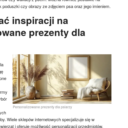
ak poduszki czy obrazy ze zdjęciem psa oraz jego imieniem.
ć inspiracji na
owane prezenty dla
la
gę
ępne
ormy
ybór
Personalizowane prezenty dla psiarzy
ych
y. Wiele sklepów internetowych specjalizuje się w
ierząt i oferuje możliwość personalizacji przedmiotów.