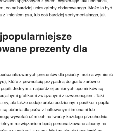
chwilach spędzonych z psem. Wybierając taki upominek,
ym, co najbardziej ucieszyłoby obdarowanego. Może to być
 z imieniem psa, lub coś bardziej sentymentalnego, jak
jpopularniejsze
owane prezenty dla
 personalizowanych prezentów dla psiarzy można wymienić
zycji, które z pewnością przypadną do gustu zarówno
h pupili. Jednym z najbardziej cenionych upominków są
pecjalnymi grafikami związanymi z czworonogiem. Taki
tyczny, ale także dodaje uroku codziennym posiłkom pupila.
ą ubrania dla psów z haftowanymi imionami lub
mogą wywołać uśmiech na twarzy każdego przechodnia.
świetnym rozwiązaniem będą personalizowane albumy na
erów czy wakacji z psem. Można również postawić na