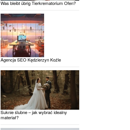
Was bleibt übrig Tierkrematorium Ofen?
Agencja SEO Kędzierzyn Koźle
Suknie ślubne – jak wybrać idealny
materiał?