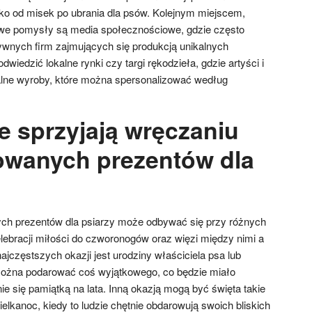
o od misek po ubrania dla psów. Kolejnym miejscem,
we pomysły są media społecznościowe, gdzie często
tywnych firm zajmujących się produkcją unikalnych
wiedzić lokalne rynki czy targi rękodzieła, gdzie artyści i
nalne wyroby, które można spersonalizować według
e sprzyjają wręczaniu
owanych prezentów dla
ch prezentów dla psiarzy może odbywać się przy różnych
elebracji miłości do czworonogów oraz więzi między nimi a
najczęstszych okazji jest urodziny właściciela psa lub
można podarować coś wyjątkowego, co będzie miało
ie się pamiątką na lata. Inną okazją mogą być święta takie
lkanoc, kiedy to ludzie chętnie obdarowują swoich bliskich