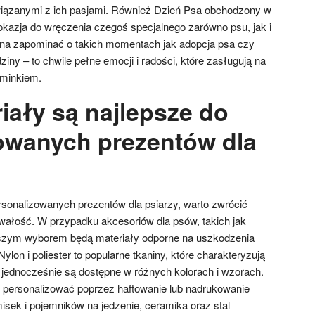
wiązanymi z ich pasjami. Również Dzień Psa obchodzony w
 okazja do wręczenia czegoś specjalnego zarówno psu, jak i
żna zapominać o takich momentach jak adopcja psa czy
ziny – to chwile pełne emocji i radości, które zasługują na
minkiem.
iały są najlepsze do
owanych prezentów dla
rsonalizowanych prezentów dla psiarzy, warto zwrócić
rwałość. W przypadku akcesoriów dla psów, takich jak
szym wyborem będą materiały odporne na uszkodzenia
lon i poliester to popularne tkaniny, które charakteryzują
 jednocześnie są dostępne w różnych kolorach i wzorach.
 personalizować poprzez haftowanie lub nadrukowanie
isek i pojemników na jedzenie, ceramika oraz stal