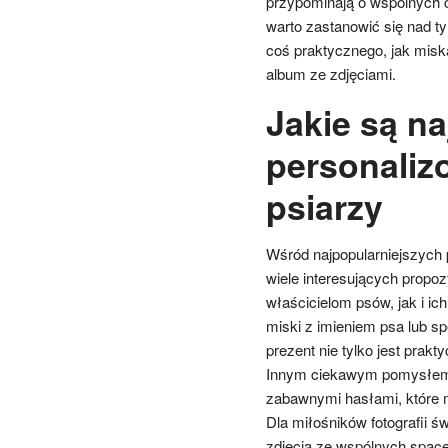
przypominają o wspólnych 
warto zastanowić się nad t
coś praktycznego, jak miska
album ze zdjęciami.
Jakie są na
personaliz
psiarzy
Wśród najpopularniejszych
wiele interesujących propo
właścicielom psów, jak i ic
miski z imieniem psa lub s
prezent nie tylko jest prak
Innym ciekawym pomysłem s
zabawnymi hasłami, które 
Dla miłośników fotografii 
zdjęcia ze wspólnych spac