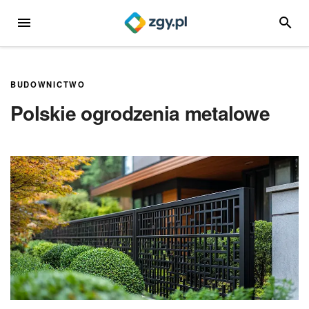
Przejdź
MENU
SZUKA
do
treści
BUDOWNICTWO
Polskie ogrodzenia metalowe