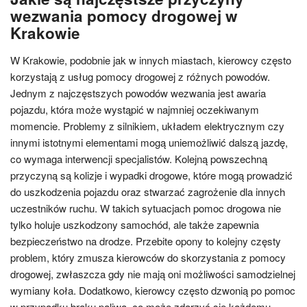
wezwania pomocy drogowej w
Krakowie
W Krakowie, podobnie jak w innych miastach, kierowcy często
korzystają z usług pomocy drogowej z różnych powodów.
Jednym z najczęstszych powodów wezwania jest awaria
pojazdu, która może wystąpić w najmniej oczekiwanym
momencie. Problemy z silnikiem, układem elektrycznym czy
innymi istotnymi elementami mogą uniemożliwić dalszą jazdę,
co wymaga interwencji specjalistów. Kolejną powszechną
przyczyną są kolizje i wypadki drogowe, które mogą prowadzić
do uszkodzenia pojazdu oraz stwarzać zagrożenie dla innych
uczestników ruchu. W takich sytuacjach pomoc drogowa nie
tylko holuje uszkodzony samochód, ale także zapewnia
bezpieczeństwo na drodze. Przebite opony to kolejny częsty
problem, który zmusza kierowców do skorzystania z pomocy
drogowej, zwłaszcza gdy nie mają oni możliwości samodzielnej
wymiany koła. Dodatkowo, kierowcy często dzwonią po pomoc
w przypadku braku paliwa, co może zdarzyć się każdemu,