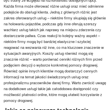
być trudny ze względu na różnorodność dostępnych opcji.
Każda firma może oferować różne usługi oraz mieć odmienne
podejście do obsługi klienta. Jedną z głównych różnic jest
zakres oferowanych usług – niektóre firmy skupiają się głównie
na holowaniu pojazdów, podczas gdy inne oferują szerszy
wachlarz usług takich jak naprawy na miejscu zdarzenia czy
dostarczanie paliwa. Czas reakcji to kolejny ważny aspekt –
niektóre firmy mogą być bardziej elastyczne i szybciej
reagować na wezwania niż inne, co ma kluczowe znaczenie w
sytuacjach awaryjnych. Koszty usług również mogą się
znacznie różnić – warto porównać cenniki różnych firm przed
podjęciem decyzji o wyborze konkretnej pomocy drogowej.
Również opinie innych klientów mogą dostarczyć cennych
informacji na temat jakości świadczonych usług oraz
profesjonalizmu pracowników danej firmy. Warto zwrócić uwagę
na dodatkowe usługi takie jak całodobowa dostępność czy
możliwość płatności online, które mogą ułatwić korzystanie z
pomocy drogowej.
Jakie są najnowsze technologie