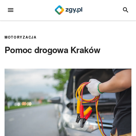
Przejdź
MENU
SZUKA
do
treści
MOTORYZACJA
Pomoc drogowa Kraków