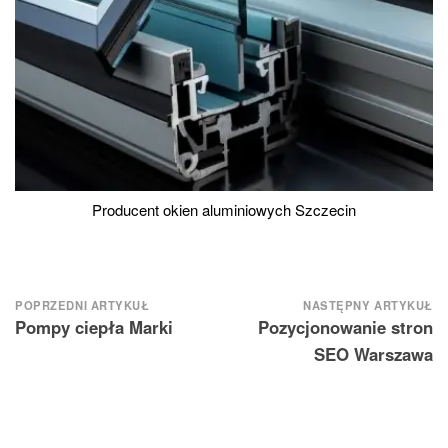
Producent okien aluminiowych Szczecin
Nawigacja
POPRZEDNI ARTYKUŁ
NASTĘPNY ARTYKUŁ
Pompy ciepła Marki
Pozycjonowanie stron
wpisu
SEO Warszawa