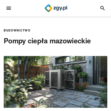
Przejdź
MENU
SZUKA
do
treści
BUDOWNICTWO
Pompy ciepła mazowieckie