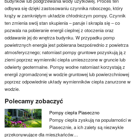
budynków lub podgrzewania wody użytkowej. Proces ten
odbywa się dzięki zastosowaniu czynnika roboczego, który
krąży w zamkniętym układzie chłodniczym pompy. Czynnik
ten zmienia swój stan skupienia – paruje i skrapla się – co
pozwala na pobieranie energii cieplnej z otoczenia oraz
oddawanie jej do wnętrza budynku. W przypadku pomp
powietrznych energia jest pobierana bezpośrednio z powietrza
atmosferycznego; natomiast pompy gruntowe pozyskują ją z
ziemi poprzez wymienniki ciepła umieszczone w gruncie lub
odwierty geotermalne. Pompy wodne natomiast korzystają z
energii zgromadzonej w wodzie gruntowej lub powierzchniowej
poprzez odpowiednie układy wymienników ciepła zanurzone w
wodzie.
Polecamy zobaczyć
Pompy ciepła Piaseczno
Pompy ciepła zyskują na popularności w
Piasecznie, a ich zalety są niezwykle
przekonywujące dla mieszkańców…