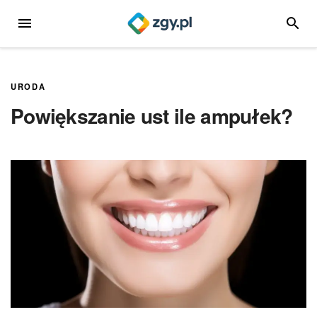
Przejdź
MENU
SZUKA
do
treści
URODA
Powiększanie ust ile ampułek?