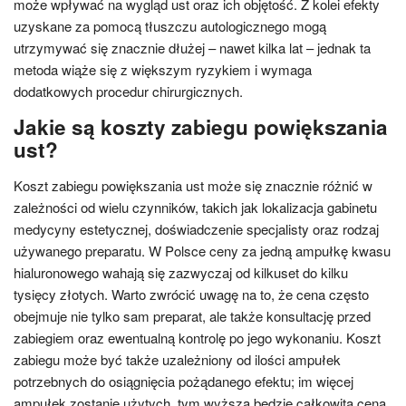
może wpływać na wygląd ust oraz ich objętość. Z kolei efekty
uzyskane za pomocą tłuszczu autologicznego mogą
utrzymywać się znacznie dłużej – nawet kilka lat – jednak ta
metoda wiąże się z większym ryzykiem i wymaga
dodatkowych procedur chirurgicznych.
Jakie są koszty zabiegu powiększania
ust?
Koszt zabiegu powiększania ust może się znacznie różnić w
zależności od wielu czynników, takich jak lokalizacja gabinetu
medycyny estetycznej, doświadczenie specjalisty oraz rodzaj
używanego preparatu. W Polsce ceny za jedną ampułkę kwasu
hialuronowego wahają się zazwyczaj od kilkuset do kilku
tysięcy złotych. Warto zwrócić uwagę na to, że cena często
obejmuje nie tylko sam preparat, ale także konsultację przed
zabiegiem oraz ewentualną kontrolę po jego wykonaniu. Koszt
zabiegu może być także uzależniony od ilości ampułek
potrzebnych do osiągnięcia pożądanego efektu; im więcej
ampułek zostanie użytych, tym wyższa będzie całkowita cena