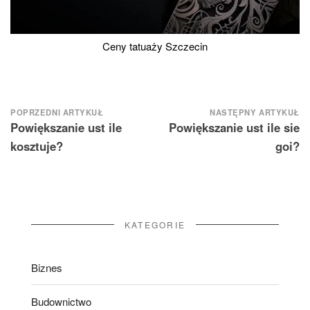
Ceny tatuaży Szczecin
Nawigacja
POPRZEDNI ARTYKUŁ
NASTĘPNY ARTYKUŁ
Powiększanie ust ile
Powiększanie ust ile sie
wpisu
kosztuje?
goi?
KATEGORIE
Biznes
Budownictwo