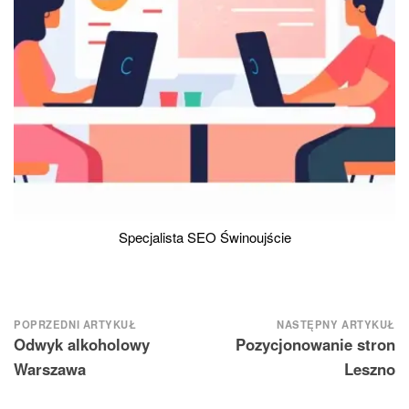
Specjalista SEO Świnoujście
Nawigacja
POPRZEDNI ARTYKUŁ
NASTĘPNY ARTYKUŁ
Odwyk alkoholowy
Pozycjonowanie stron
wpisu
Warszawa
Leszno