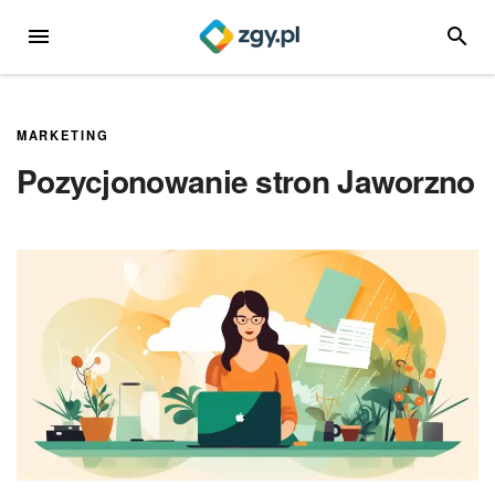
Przejdź
MENU
SZUKA
do
treści
MARKETING
Pozycjonowanie stron Jaworzno