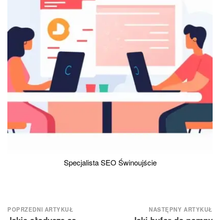
Specjalista SEO Świnoujście
Nawigacja
POPRZEDNI ARTYKUŁ
NASTĘPNY ARTYKUŁ