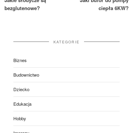
Jakie słodycze są
Jaki bufor do pompy
wpisu
bezglutenowe?
ciepła 6KW?
KATEGORIE
Biznes
Budownictwo
Dziecko
Edukacja
Hobby
Imprezy