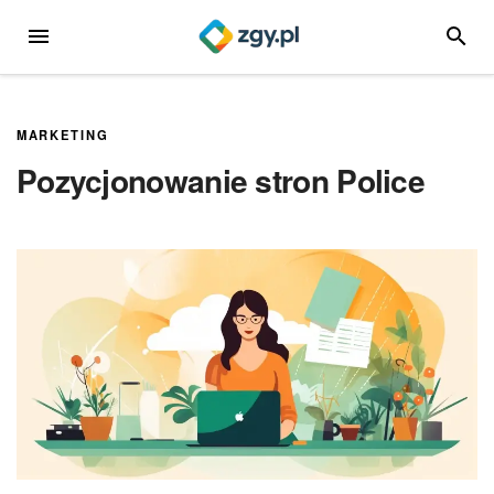
Przejdź
MENU
SZUKA
do
treści
MARKETING
Pozycjonowanie stron Police