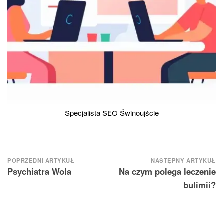
Specjalista SEO Świnoujście
Nawigacja
POPRZEDNI ARTYKUŁ
NASTĘPNY ARTYKUŁ
Psychiatra Wola
Na czym polega leczenie
wpisu
bulimii?