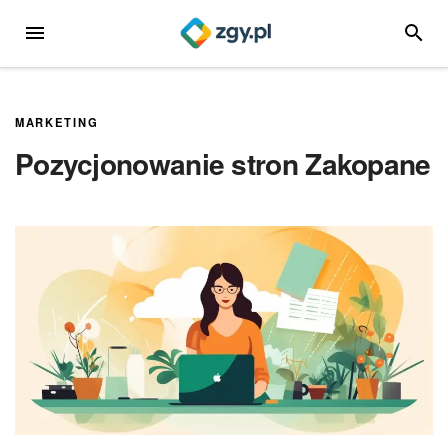
Przejdź
MENU
SZUKA
do
treści
MARKETING
Pozycjonowanie stron Zakopane