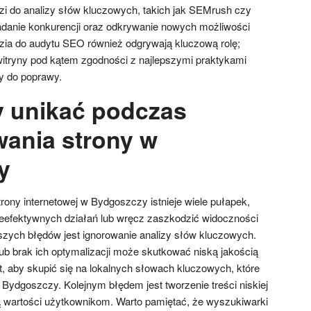
zi do analizy słów kluczowych, takich jak SEMrush czy
adanie konkurencji oraz odkrywanie nowych możliwości
ędzia do audytu SEO również odgrywają kluczową rolę;
itryny pod kątem zgodności z najlepszymi praktykami
y do poprawy.
y unikać podczas
ania strony w
y
ony internetowej w Bydgoszczy istnieje wiele pułapek,
eefektywnych działań lub wręcz zaszkodzić widoczności
szych błędów jest ignorowanie analizy słów kluczowych.
ub brak ich optymalizacji może skutkować niską jakością
t, aby skupić się na lokalnych słowach kluczowych, które
 Bydgoszczy. Kolejnym błędem jest tworzenie treści niskiej
zą wartości użytkownikom. Warto pamiętać, że wyszukiwarki