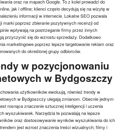
wania oraz na mapach Google. To z kolei prowadzi do
ne, jak i offline; klienci często decydują się na wizytę w
znalezieniu informacji w internecie. Lokalne SEO pozwala
ji marki poprzez zbieranie pozytywnych recenzji od
opinie wpływają na postrzeganie firmy przez innych
ogą przyczynić się do wzrostu sprzedaży. Dodatkowo
nia marketingowe poprzez lepsze targetowanie reklam oraz
erowanych do określonej grupy odbiorców.
rendy w pozycjonowaniu
rnetowych w Bydgoszczy
zachowania użytkowników ewoluują, również trendy w
rnetowych w Bydgoszczy ulegają zmianom. Obecnie jednym
est rosnąca znaczenie sztucznej inteligencji i uczenia
 wyszukiwarek. Narzędzia te pozwalają na lepsze
kowników oraz dostosowywanie wyników wyszukiwania do ich
trendem jest wzrost znaczenia treści wizualnych; filmy i