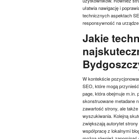
użytkowników. Również stru
ułatwia nawigację i popra
technicznych aspektach SEO
responsywność na urządzen
Jakie tech
najskuteczn
Bydgoszcz
W kontekście pozycjonowani
SEO, które mogą przynieść 
page, która obejmuje m.in. 
skonstruowane metadane ni
zawartość strony, ale takż
wyszukiwania. Kolejną skut
zwiększają autorytet stron
współpracę z lokalnymi blo
można również zapominać o 