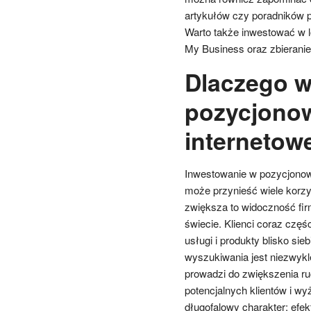
artykułów czy poradników p
Warto także inwestować w 
My Business oraz zbieranie
Dlaczego w
pozycjonow
internetow
Inwestowanie w pozycjonowa
może przynieść wiele korzy
zwiększa to widoczność fir
świecie. Klienci coraz częś
usługi i produkty blisko si
wyszukiwania jest niezwykl
prowadzi do zwiększenia ruc
potencjalnych klientów i w
długofalowy charakter; ef