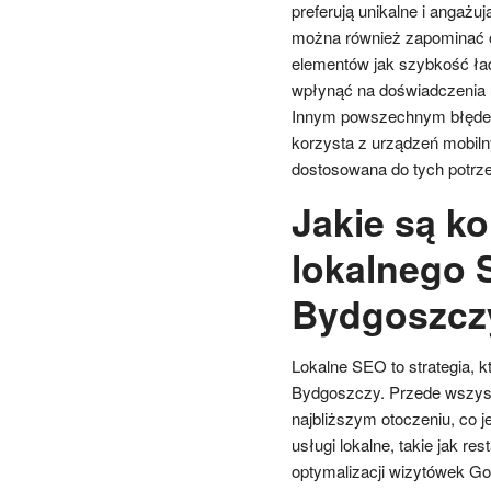
preferują unikalne i angażu
można również zapominać o
elementów jak szybkość ł
wpłynąć na doświadczenia 
Innym powszechnym błędem j
korzysta z urządzeń mobilny
dostosowana do tych potrze
Jakie są ko
lokalnego 
Bydgoszcz
Lokalne SEO to strategia, k
Bydgoszczy. Przede wszystk
najbliższym otoczeniu, co j
usługi lokalne, takie jak re
optymalizacji wizytówek G