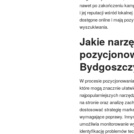
nawet po zakończeniu kamp
i jej reputacji wśród lokaln
dostępne online i mają poz
wyszukiwania.
Jakie narz
pozycjonow
Bydgoszcz
W procesie pozycjonowania 
które mogą znacznie ułatwi
najpopularniejszych narzędz
na stronie oraz analizę za
dostosować strategię marke
wymagające poprawy. Innym
umożliwia monitorowanie w
identyfikację problemów t