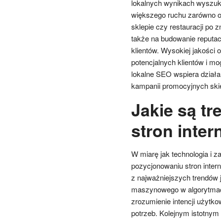
lokalnych wynikach wyszuki
większego ruchu zarówno onli
sklepie czy restauracji po 
także na budowanie reputac
klientów. Wysokiej jakości 
potencjalnych klientów i m
lokalne SEO wspiera działa
kampanii promocyjnych ski
Jakie są t
stron inte
W miarę jak technologia i 
pozycjonowaniu stron inte
z najważniejszych trendów j
maszynowego w algorytmach
zrozumienie intencji użyt
potrzeb. Kolejnym istotnym 