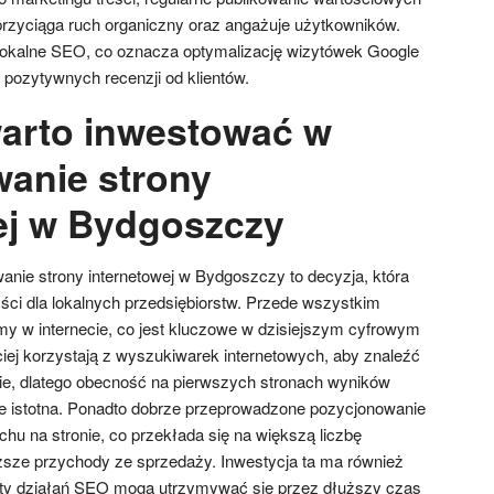
rzyciąga ruch organiczny oraz angażuje użytkowników.
lokalne SEO, co oznacza optymalizację wizytówek Google
 pozytywnych recenzji od klientów.
arto inwestować w
anie strony
ej w Bydgoszczy
nie strony internetowej w Bydgoszczy to decyzja, która
ści dla lokalnych przedsiębiorstw. Przede wszystkim
my w internecie, co jest kluczowe w dzisiejszym cyfrowym
ciej korzystają z wyszukiwarek internetowych, aby znaleźć
ebie, dlatego obecność na pierwszych stronach wyników
e istotna. Ponadto dobrze przeprowadzone pozycjonowanie
hu na stronie, co przekłada się na większą liczbę
yższe przychody ze sprzedaży. Inwestycja ta ma również
ekty działań SEO mogą utrzymywać się przez dłuższy czas