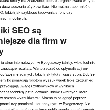
ktura strony ma znaczenie; dobrze zorganizowana witryna
wia doświadczenia użytkowników. Nie można zapomnieć o
, takich jak szybkość ładowania strony czy
iach mobilnych.
niki SEO są
iejsze dla firm w
y
a stron internetowych w Bydgoszczy istnieje wiele technik
znaczące rezultaty. Warto zacząć od optymalizacji on-
poprawę metadanych, takich jak tytuły i opisy stron. Dobrze
e tylko pomagają robotom wyszukiwarek lepiej zrozumieć
e przyciągają uwagę użytkowników w wynikach
eczną techniką jest budowanie linków zwrotnych, które
y w oczach wyszukiwarek. Można to osiągnąć poprzez
gerami czy portalami informacyjnymi w Bydgoszczy. Nie
marketingu treści; regularne publikowanie wartościowych