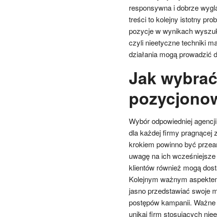
responsywna i dobrze wygl
treści to kolejny istotny pr
pozycje w wynikach wyszuki
czyli nieetyczne techniki ma
działania mogą prowadzić do
Jak wybrać
pozycjono
Wybór odpowiedniej agencj
dla każdej firmy pragnącej
krokiem powinno być przeana
uwagę na ich wcześniejsze 
klientów również mogą dost
Kolejnym ważnym aspektem j
jasno przedstawiać swoje m
postępów kampanii. Ważne j
unikaj firm stosujących ni