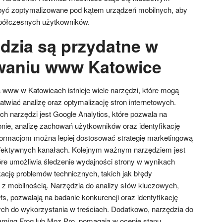
być zoptymalizowane pod kątem urządzeń mobilnych, aby
półczesnych użytkowników.
ędzia są przydatne w
waniu www Katowice
www w Katowicach istnieje wiele narzędzi, które mogą
atwiać analizę oraz optymalizację stron internetowych.
h narzędzi jest Google Analytics, które pozwala na
onie, analizę zachowań użytkowników oraz identyfikację
nformacjom można lepiej dostosować strategię marketingową
j efektywnych kanałach. Kolejnym ważnym narzędziem jest
re umożliwia śledzenie wydajności strony w wynikach
kację problemów technicznych, takich jak błędy
z mobilnością. Narzędzia do analizy słów kluczowych,
s, pozwalają na badanie konkurencji oraz identyfikację
ch do wykorzystania w treściach. Dodatkowo, narzędzia do
aming Frog lub Moz Pro, pomagają w ocenie stanu