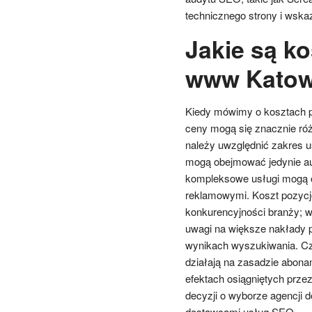
technicznego strony i wsk
Jakie są k
www Katow
Kiedy mówimy o kosztach 
ceny mogą się znacznie róż
należy uwzględnić zakres 
mogą obejmować jedynie aud
kompleksowe usługi mogą o
reklamowymi. Koszt pozycj
konkurencyjności branży; w
uwagi na większe nakłady 
wynikach wyszukiwania. Czę
działają na zasadzie abonam
efektach osiągniętych przez
decyzji o wyborze agencji d
dostawcami usług SEO.