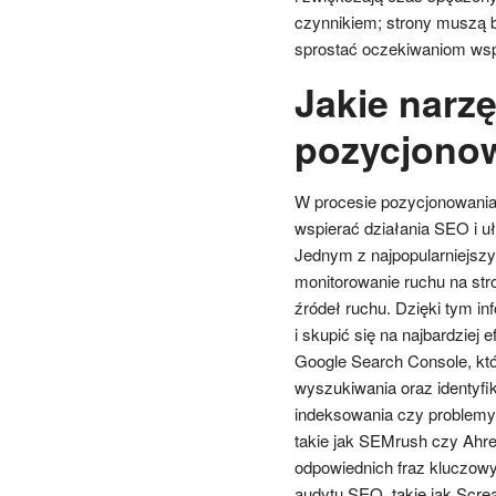
czynnikiem; strony muszą 
sprostać oczekiwaniom ws
Jakie narz
pozycjono
W procesie pozycjonowania 
wspierać działania SEO i uł
Jednym z najpopularniejszyc
monitorowanie ruchu na str
źródeł ruchu. Dzięki tym i
i skupić się na najbardzie
Google Search Console, któ
wyszukiwania oraz identyfi
indeksowania czy problemy 
takie jak SEMrush czy Ahref
odpowiednich fraz kluczowy
audytu SEO, takie jak Scre