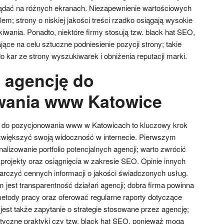
ądać na różnych ekranach. Niezapewnienie wartościowych
oblem; strony o niskiej jakości treści rzadko osiągają wysokie
wania. Ponadto, niektóre firmy stosują tzw. black hat SEO,
jące na celu sztuczne podniesienie pozycji strony; takie
 kar ze strony wyszukiwarek i obniżenia reputacji marki.
 agencję do
wania www Katowice
i do pozycjonowania www w Katowicach to kluczowy krok
 zwiększyć swoją widoczność w internecie. Pierwszym
lizowanie portfolio potencjalnych agencji; warto zwrócić
projekty oraz osiągnięcia w zakresie SEO. Opinie innych
arczyć cennych informacji o jakości świadczonych usług.
est transparentność działań agencji; dobra firma powinna
etody pracy oraz oferować regularne raporty dotyczące
est także zapytanie o strategie stosowane przez agencję;
eetyczne praktyki czy tzw. black hat SEO, ponieważ mogą