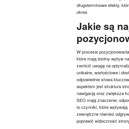
długoterminowe efekty, które
okres.
Jakie są n
pozycjono
W procesie pozycjonowania
które mają istotny wpływ 
zwrócić uwagę na optymaliza
unikalne, wartościowe i do
odpowiednie słowa kluczow
aspektem jest struktura stro
nawigację oraz zwiększa ko
SEO mają znaczenie; odpow
to czynniki, które wpływają
zewnętrzne również odgrywa
poprawić widoczność strony