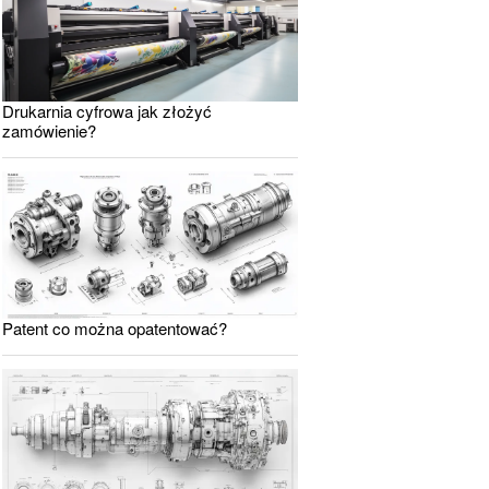
Drukarnia cyfrowa jak złożyć
zamówienie?
Patent co można opatentować?