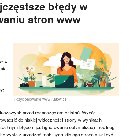
ajczęstsze błędy w
waniu stron www
ww w
łnia
EO.
Pozycjonowanie www Katowice
 kluczowych przed rozpoczęciem działań. Wybór
owadzić do niskiej widoczności strony w wynikach
echnym błędem jest ignorowanie optymalizacji mobilnej;
korzysta z urządzeń mobilnych, dlatego strona musi być