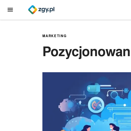
Przejdź
MENU
do
treści
MARKETING
Pozycjonowan