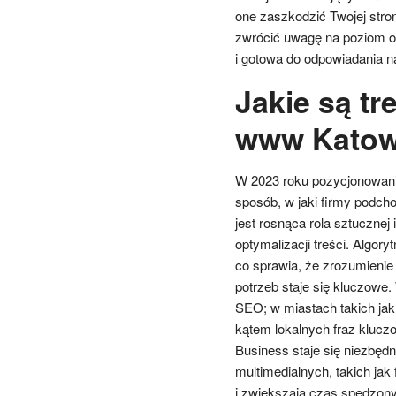
one zaszkodzić Twojej stro
zwrócić uwagę na poziom ob
i gotowa do odpowiadania na
Jakie są t
www Katow
W 2023 roku pozycjonowani
sposób, w jaki firmy podch
jest rosnąca rola sztucznej
optymalizacji treści. Algo
co sprawia, że zrozumienie 
potrzeb staje się kluczowe
SEO; w miastach takich jak 
kątem lokalnych fraz klucz
Business staje się niezbędn
multimedialnych, takich jak
i zwiększają czas spędzony