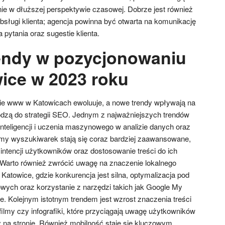
nie w dłuższej perspektywie czasowej. Dobrze jest również
sługi klienta; agencja powinna być otwarta na komunikację
 pytania oraz sugestie klienta.
rendy w pozycjonowaniu
ice w 2023 roku
e www w Katowicach ewoluuje, a nowe trendy wpływają na
odzą do strategii SEO. Jednym z najważniejszych trendów
 inteligencji i uczenia maszynowego w analizie danych oraz
rytmy wyszukiwarek stają się coraz bardziej zaawansowane,
intencji użytkowników oraz dostosowanie treści do ich
. Warto również zwrócić uwagę na znaczenie lokalnego
Katowice, gdzie konkurencja jest silna, optymalizacja pod
owych oraz korzystanie z narzędzi takich jak Google My
e. Kolejnym istotnym trendem jest wzrost znaczenia treści
 filmy czy infografiki, które przyciągają uwagę użytkowników
 na stronie. Również mobilność staje się kluczowym