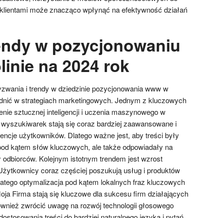
i z klientami może znacząco wpłynąć na efektywność działań
rendy w pozycjonowaniu
inie na 2024 rok
zwania i trendy w dziedzinie pozycjonowania www w
lędnić w strategiach marketingowych. Jednym z kluczowych
enie sztucznej inteligencji i uczenia maszynowego w
wyszukiwarek stają się coraz bardziej zaawansowane i
ntencje użytkowników. Dlatego ważne jest, aby treści były
pod kątem słów kluczowych, ale także odpowiadały na
y odbiorców. Kolejnym istotnym trendem jest wzrost
żytkownicy coraz częściej poszukują usług i produktów
dlatego optymalizacja pod kątem lokalnych fraz kluczowych
oja Firma stają się kluczowe dla sukcesu firm działających
ównież zwrócić uwagę na rozwój technologii głosowego
stosowania treści do bardziej naturalnego języka i pytań