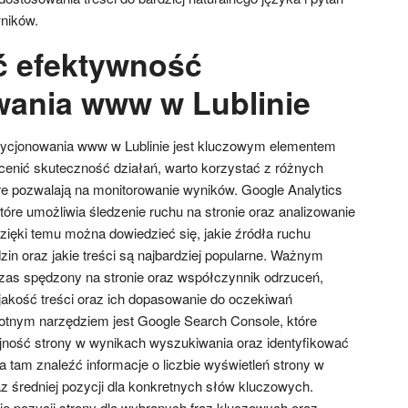
ników.
ć efektywność
ania www w Lublinie
zycjonowania www w Lublinie jest kluczowym elementem
ocenić skuteczność działań, warto korzystać z różnych
óre pozwalają na monitorowanie wyników. Google Analytics
óre umożliwia śledzenie ruchu na stronie oraz analizowanie
ęki temu można dowiedzieć się, jakie źródła ruchu
in oraz jakie treści są najbardziej popularne. Ważnym
zas spędzony na stronie oraz współczynnik odrzuceń,
akość treści oraz ich dopasowanie do oczekiwań
otnym narzędziem jest Google Search Console, które
ność strony w wynikach wyszukiwania oraz identyfikować
 tam znaleźć informacje o liczbie wyświetleń strony w
 średniej pozycji dla konkretnych słów kluczowych.
ie pozycji strony dla wybranych fraz kluczowych oraz