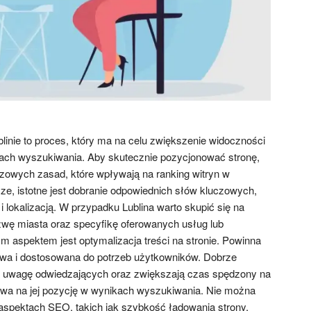
nie to proces, który ma na celu zwiększenie widoczności
kach wyszukiwania. Aby skutecznie pozycjonować stronę,
czowych zasad, które wpływają na ranking witryn w
e, istotne jest dobranie odpowiednich słów kluczowych,
i lokalizacją. W przypadku Lublina warto skupić się na
azwę miasta oraz specyfikę oferowanych usług lub
 aspektem jest optymalizacja treści na stronie. Powinna
owa i dostosowana do potrzeb użytkowników. Dobrze
ją uwagę odwiedzających oraz zwiększają czas spędzony na
ywa na jej pozycję w wynikach wyszukiwania. Nie można
spektach SEO, takich jak szybkość ładowania strony,