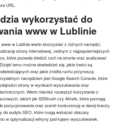
ura URL.
ędzia wykorzystać do
ania www w Lublinie
www w Lublinie warto skorzystać z różnych narzędzi,
ymalizację strony internetowej. Jednym z najpopularniejszych
ics, które pozwala śledzić ruch na stronie oraz analizować
zięki temu można dowiedzieć się, jakie treści są
a odwiedzających oraz jakie źródła ruchu przynoszą
 przydatnym narzędziem jest Google Search Console, które
ydajności strony w wynikach wyszukiwania oraz
technicznych. Warto również rozważyć korzystanie z
luczowych, takich jak SEMrush czy Ahrefs, które pomogą
do pozycjonowania oraz ocenić konkurencję w danej branży.
my do audytu SEO, które mogą wskazać obszary
c w optymalizacji witryny pod kątem wyszukiwarek.