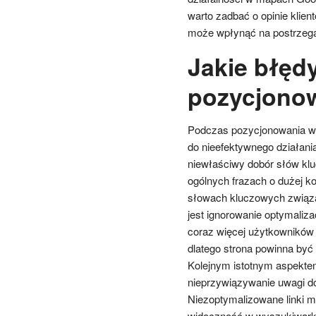
warto zadbać o opinie kli
może wpłynąć na postrzegan
Jakie błęd
pozycjonow
Podczas pozycjonowania www
do nieefektywnego działani
niewłaściwy dobór słów klu
ogólnych frazach o dużej ko
słowach kluczowych związ
jest ignorowanie optymaliza
coraz więcej użytkowników 
dlatego strona powinna być
Kolejnym istotnym aspektem j
nieprzywiązywanie uwagi d
Niezoptymalizowane linki m
widoczność w wyszukiwark