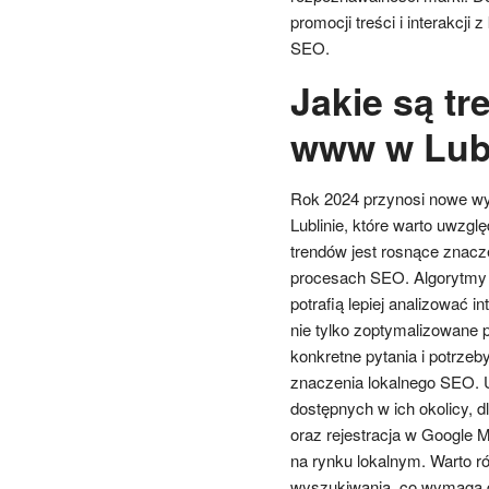
promocji treści i interakcj
SEO.
Jakie są t
www w Lubl
Rok 2024 przynosi nowe wy
Lublinie, które warto uwzg
trendów jest rosnące znacz
procesach SEO. Algorytmy 
potrafią lepiej analizować i
nie tylko zoptymalizowane 
konkretne pytania i potrzeb
znaczenia lokalnego SEO. U
dostępnych w ich okolicy, 
oraz rejestracja w Google M
na rynku lokalnym. Warto r
wyszukiwania, co wymaga do