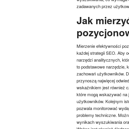
zadawanych przez użytkow
Jak mierzy
pozycjonow
Mierzenie efektywności po
każdej strategii SEO. Aby 
narzędzi analitycznych, kt
to podstawowe narzędzie, kt
zachowań użytkowników. Dzi
przynoszą najwięcej odwiedz
wskaźnikiem jest również c
które mogą wskazywać na j
użytkowników. Kolejnym ist
pozwala monitorować wydaj
problemy techniczne. Można
wynikach wyszukiwania oraz
Ważne jest również śledzen