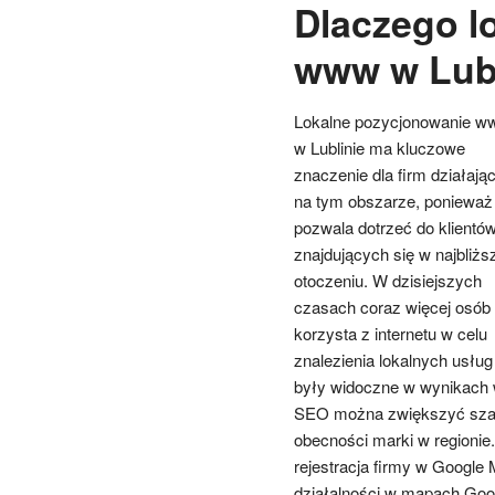
Dlaczego l
www w Lubl
Lokalne pozycjonowanie w
w Lublinie ma kluczowe
znaczenie dla firm działają
na tym obszarze, ponieważ
pozwala dotrzeć do klientó
znajdujących się w najbliż
otoczeniu. W dzisiejszych
czasach coraz więcej osób
korzysta z internetu w celu
znalezienia lokalnych usług
były widoczne w wynikach w
SEO można zwiększyć szans
obecności marki w regioni
rejestracja firmy w Google 
działalności w mapach Goo