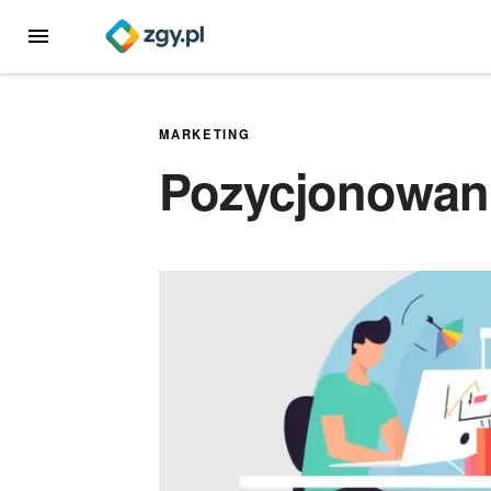
Przejdź
MENU
do
treści
MARKETING
Pozycjonowan