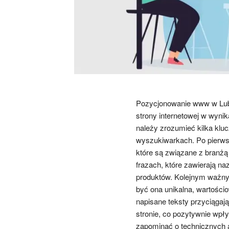
Pozycjonowanie www w Lubli
strony internetowej w wyni
należy zrozumieć kilka klu
wyszukiwarkach. Po pierwsz
które są związane z branżą 
frazach, które zawierają n
produktów. Kolejnym ważnym
być ona unikalna, wartości
napisane teksty przyciąga
stronie, co pozytywnie wpł
zapominać o technicznych a