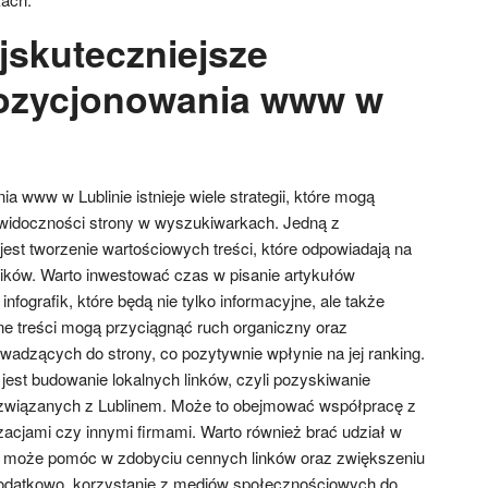
jskuteczniejsze
pozycjonowania www w
 www w Lublinie istnieje wiele strategii, które mogą
 widoczności strony w wyszukiwarkach. Jedną z
est tworzenie wartościowych treści, które odpowiadają na
ników. Warto inwestować czas w pisanie artykułów
nfografik, które będą nie tylko informacyjne, ale także
e treści mogą przyciągnąć ruch organiczny oraz
wadzących do strony, co pozytywnie wpłynie na jej ranking.
 jest budowanie lokalnych linków, czyli pozyskiwanie
 związanych z Lublinem. Może to obejmować współpracę z
zacjami czy innymi firmami. Warto również brać udział w
o może pomóc w zdobyciu cennych linków oraz zwiększeniu
odatkowo, korzystanie z mediów społecznościowych do