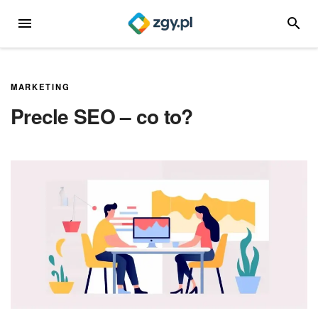
Przejdź
MENU
SZUKA
do
treści
MARKETING
Precle SEO – co to?