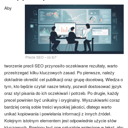
Aby
Precle SEO – co to?
tworzenie precli SEO przynosiło oczekiwane rezultaty, warto
przestrzegać kilku kluczowych zasad. Po pierwsze, należy
dokładnie określić cel publikacji oraz grupę docelową. Wiedza o
tym, kto będzie czytał nasze teksty, pozwoli dostosować język
oraz styl pisania do ich oczekiwań i potrzeb. Po drugie, każdy
precel powinien być unikalny i oryginalny. Wyszukiwarki coraz
bardziej cenią sobie treści wysokiej jakości, dlatego warto
unikać kopiowania i powielania informacji z innych źródeł.
Kolejnym istotnym elementem jest odpowiednie użycie słów
kluczowych. Powinny być one naturalnie wplecione w tekst, aby