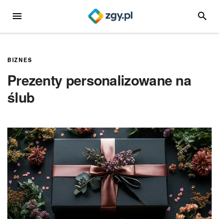
Przejdź
MENU
SZUKA
do
treści
BIZNES
Prezenty personalizowane na
ślub