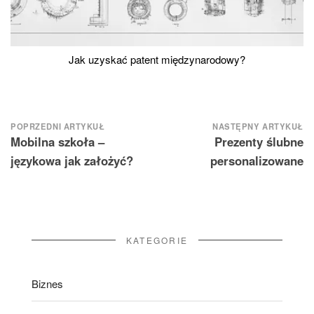
Jak uzyskać patent międzynarodowy?
Nawigacja
POPRZEDNI ARTYKUŁ
NASTĘPNY ARTYKUŁ
Mobilna szkoła –
Prezenty ślubne
wpisu
językowa jak założyć?
personalizowane
KATEGORIE
Biznes