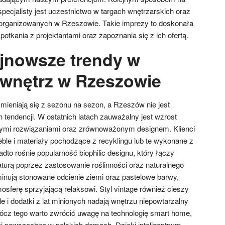
pecjalisty jest uczestnictwo w targach wnętrzarskich oraz
rganizowanych w Rzeszowie. Takie imprezy to doskonała
otkania z projektantami oraz zapoznania się z ich ofertą.
ajnowsze trendy w
 wnętrz w Rzeszowie
mieniają się z sezonu na sezon, a Rzeszów nie jest
 tendencji. W ostatnich latach zauważalny jest wzrost
nymi rozwiązaniami oraz zrównoważonym designem. Klienci
ble i materiały pochodzące z recyklingu lub te wykonane z
to rośnie popularność biophilic designu, który łączy
turą poprzez zastosowanie roślinności oraz naturalnego
inują stonowane odcienie ziemi oraz pastelowe barwy,
osferę sprzyjającą relaksowi. Styl vintage również cieszy
 i dodatki z lat minionych nadają wnętrzu niepowtarzalny
ócz tego warto zwrócić uwagę na technologię smart home,
iej powszechna w polskich domach. Dzięki inteligentnym