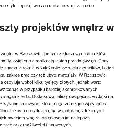
żne style i epoki, tworząc unikalne wnętrza pełne
oszty projektów wnętrz w
h wnętrz w Rzeszowie, jednym z kluczowych aspektów,
koszty związane z realizacją takich przedsięwzięć. Ceny
ę znacznie różnić w zależności od wielu czynników, takich
nta, zakres prac czy też użyte materiały. W Rzeszowie
za oscyluje wokół kilku tysięcy złotych, jednak warto
 wzrosnąć w przypadku bardziej skomplikowanych
wymagań klienta. Dodatkowo należy uwzględnić wydatki na
ów wykończeniowych, które mogą znacząco wpłynąć na
Klienci często decydują się na współpracę z lokalnymi
ojektowaniem wnętrz, co pozwala im na lepsze
potrzeb oraz możliwości finansowych.