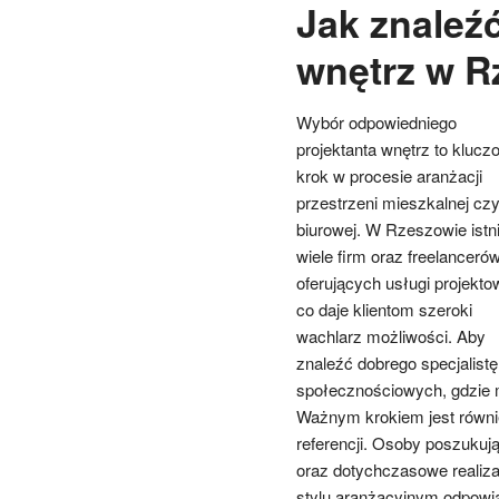
Jak znaleź
wnętrz w R
Wybór odpowiedniego
projektanta wnętrz to klucz
krok w procesie aranżacji
przestrzeni mieszkalnej cz
biurowej. W Rzeszowie istni
wiele firm oraz freelanceró
oferujących usługi projekto
co daje klientom szeroki
wachlarz możliwości. Aby
znaleźć dobrego specjalistę
społecznościowych, gdzie m
Ważnym krokiem jest równie
referencji. Osoby poszukują
oraz dotychczasowe realiza
stylu aranżacyjnym odpow