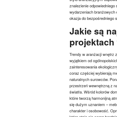
znalezienie odpowiedniego s
wydarzeniach branżowych o
okazja do bezpośredniego sp
Jakie są n
projektach
Trendy w aranżacji wnętrz z
wyjątkiem od ogólnopolskich
zainteresowania ekologicz
coraz częściej wybierają me
naturalnych surowców. Ponad
przestrzeń wewnętrzną z na
światła. Wśród kolorów dom
które tworzą harmonijną atm
się dużym uznaniem – meble
charakter i osobowość. Opr
która staje się coraz bardz