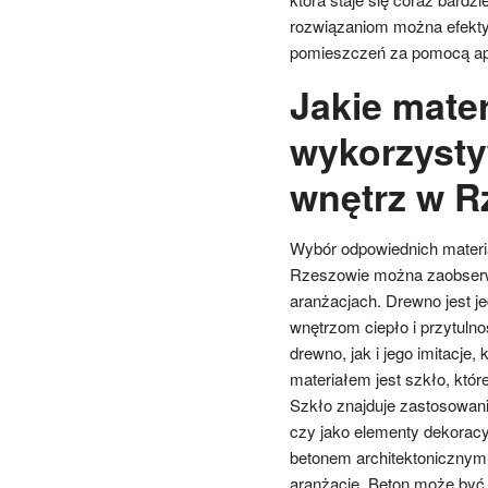
rozwiązaniom można efekty
pomieszczeń za pomocą apl
Jakie mater
wykorzysty
wnętrz w R
Wybór odpowiednich materia
Rzeszowie można zaobser
aranżacjach. Drewno jest j
wnętrzom ciepło i przytulno
drewno, jak i jego imitacje
materiałem jest szkło, któ
Szkło znajduje zastosowanie
czy jako elementy dekoracyj
betonem architektonicznym,
aranżacje. Beton może być 