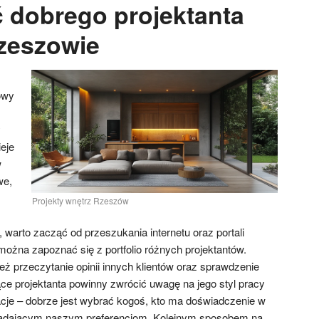
ć dobrego projektanta
zeszowie
owy
y
eje
w
we,
Projekty wnętrz Rzeszów
, warto zacząć od przeszukania internetu oraz portali
ożna zapoznać się z portfolio różnych projektantów.
ż przeczytanie opinii innych klientów oraz sprawdzenie
ce projektanta powinny zwrócić uwagę na jego styl pracy
cje – dobrze jest wybrać kogoś, kto ma doświadczenie w
iadającym naszym preferencjom. Kolejnym sposobem na