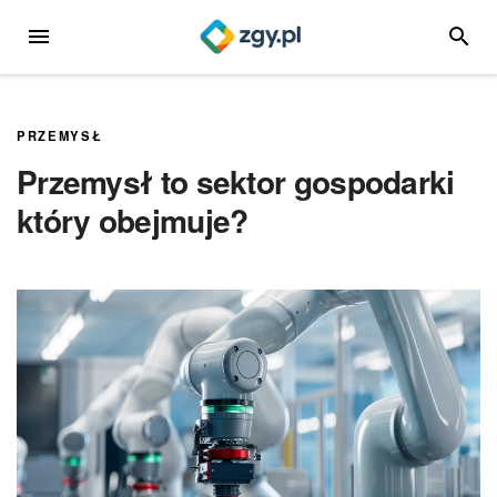
Przejdź
MENU
SZUKA
do
treści
PRZEMYSŁ
Przemysł to sektor gospodarki
który obejmuje?