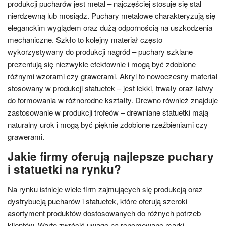
produkcji pucharów jest metal – najczęściej stosuje się stal
nierdzewną lub mosiądz. Puchary metalowe charakteryzują się
eleganckim wyglądem oraz dużą odpornością na uszkodzenia
mechaniczne. Szkło to kolejny materiał często
wykorzystywany do produkcji nagród – puchary szklane
prezentują się niezwykle efektownie i mogą być zdobione
różnymi wzorami czy grawerami. Akryl to nowoczesny materiał
stosowany w produkcji statuetek – jest lekki, trwały oraz łatwy
do formowania w różnorodne kształty. Drewno również znajduje
zastosowanie w produkcji trofeów – drewniane statuetki mają
naturalny urok i mogą być pięknie zdobione rzeźbieniami czy
grawerami.
Jakie firmy oferują najlepsze puchary
i statuetki na rynku?
Na rynku istnieje wiele firm zajmujących się produkcją oraz
dystrybucją pucharów i statuetek, które oferują szeroki
asortyment produktów dostosowanych do różnych potrzeb
klientów. Warto zwrócić uwagę na renomowane marki