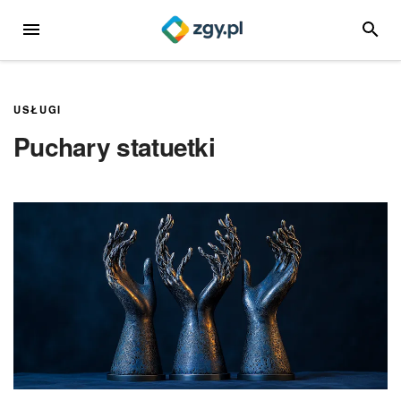
Przejdź
MENU
SZUKA
do
treści
USŁUGI
Puchary statuetki