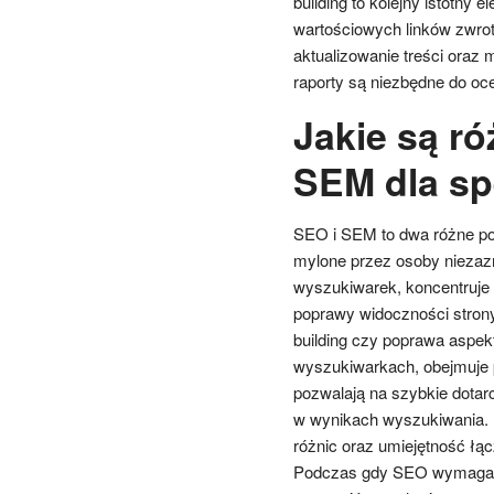
building to kolejny istotny 
wartościowych linków zwro
aktualizowanie treści oraz
raporty są niezbędne do o
Jakie są r
SEM dla sp
SEO i SEM to dwa różne pod
mylone przez osoby niezaz
wyszukiwarek, koncentruje 
poprawy widoczności strony 
building czy poprawa aspek
wyszukiwarkach, obejmuje p
pozwalają na szybkie dotarc
w wynikach wyszukiwania. D
różnic oraz umiejętność łącz
Podczas gdy SEO wymaga cz