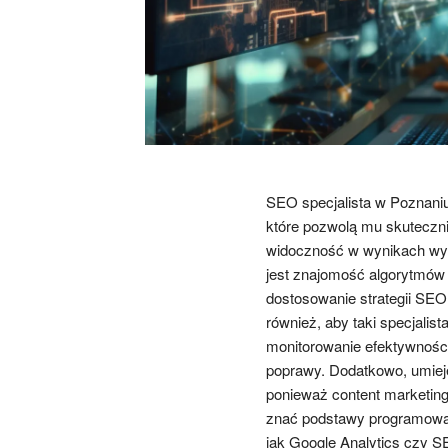
SEO specjalista w Poznani
które pozwolą mu skuteczni
widoczność w wynikach wys
jest znajomość algorytmów
dostosowanie strategii SE
również, aby taki specjalis
monitorowanie efektywnośc
poprawy. Dodatkowo, umieję
ponieważ content marketing
znać podstawy programowani
jak Google Analytics czy 