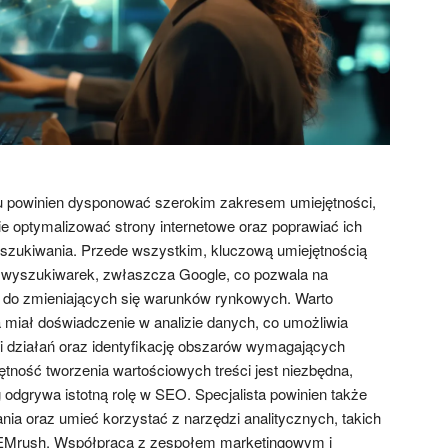
u powinien dysponować szerokim zakresem umiejętności,
e optymalizować strony internetowe oraz poprawiać ich
zukiwania. Przede wszystkim, kluczową umiejętnością
 wyszukiwarek, zwłaszcza Google, co pozwala na
O do zmieniających się warunków rynkowych. Warto
ta miał doświadczenie w analizie danych, co umożliwia
i działań oraz identyfikację obszarów wymagających
tność tworzenia wartościowych treści jest niezbędna,
 odgrywa istotną rolę w SEO. Specjalista powinien także
a oraz umieć korzystać z narzędzi analitycznych, takich
SEMrush. Współpraca z zespołem marketingowym i