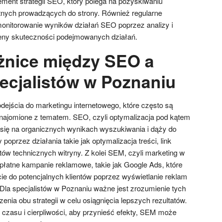
element strategii SEO, który polega na pozyskiwaniu
tnych prowadzących do strony. Również regularne
 monitorowanie wyników działań SEO poprzez analizy i
ceny skuteczności podejmowanych działań.
óżnice między SEO a
ecjalistów w Poznaniu
ejścia do marketingu internetowego, które często są
najomione z tematem. SEO, czyli optymalizacja pod kątem
się na organicznych wynikach wyszukiwania i dąży do
poprzez działania takie jak optymalizacja treści, link
tów technicznych witryny. Z kolei SEM, czyli marketing w
łatne kampanie reklamowe, takie jak Google Ads, które
ie do potencjalnych klientów poprzez wyświetlanie reklam
la specjalistów w Poznaniu ważne jest zrozumienie tych
enia obu strategii w celu osiągnięcia lepszych rezultatów.
asu i cierpliwości, aby przynieść efekty, SEM może