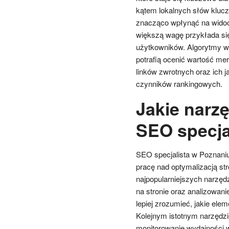
kątem lokalnych słów kluc
znacząco wpłynąć na widoc
większą wagę przykłada się d
użytkowników. Algorytmy wy
potrafią ocenić wartość me
linków zwrotnych oraz ich 
czynników rankingowych.
Jakie narzę
SEO specja
SEO specjalista w Poznaniu 
pracę nad optymalizacją st
najpopularniejszych narzędz
na stronie oraz analizowan
lepiej zrozumieć, jakie ele
Kolejnym istotnym narzędzi
monitorowanie wydajności w