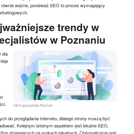
ą równie ważne, ponieważ SEO to proces wymagający
arketingowych.
jważniejsze trendy w
ecjalistów w Poznaniu
 dla
nieje
st
ci.
SEO specjalista Poznań
ych do przeglądania internetu, dlatego strony muszą być
adować. Kolejnym istotnym aspektem jest lokalne SEO,
a firm działających na rynkach lokalnych. Optymalizacja pod