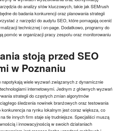
rzędzia do analizy słów kluczowych, takie jak SEMrush
będne do badania konkurencji oraz planowania strategii
orzystać z narzędzi do audytu SEO, które pomagają ocenić
ymalizacji technicznej i on-page. Dodatkowo, programy do
ą pomóc w organizacji pracy zespołu oraz monitorowaniu
ania stoją przed SEO
ami w Poznaniu
u napotykają wiele wyzwań związanych z dynamicznie
i technologiami internetowymi. Jednym z głównych wyzwań
wania strategii do częstych zmian algorytmów
iągłego śledzenia nowinek branżowych oraz testowania
konkurencja na rynku lokalnym jest coraz większa, co
na tle innych firm staje się trudniejsze. Specjaliści muszą
nością i innowacyjnością w swoich działaniach
wyzwaniem jest rosnąca liczba urządzeń mobilnych i