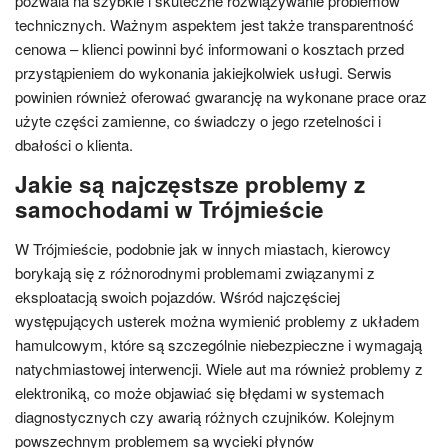
pozwala na szybkie i skuteczne rozwiązywanie problemów
technicznych. Ważnym aspektem jest także transparentność
cenowa – klienci powinni być informowani o kosztach przed
przystąpieniem do wykonania jakiejkolwiek usługi. Serwis
powinien również oferować gwarancję na wykonane prace oraz
użyte części zamienne, co świadczy o jego rzetelności i
dbałości o klienta.
Jakie są najczęstsze problemy z
samochodami w Trójmieście
W Trójmieście, podobnie jak w innych miastach, kierowcy
borykają się z różnorodnymi problemami związanymi z
eksploatacją swoich pojazdów. Wśród najczęściej
występujących usterek można wymienić problemy z układem
hamulcowym, które są szczególnie niebezpieczne i wymagają
natychmiastowej interwencji. Wiele aut ma również problemy z
elektroniką, co może objawiać się błędami w systemach
diagnostycznych czy awarią różnych czujników. Kolejnym
powszechnym problemem są wycieki płynów