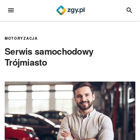
Przejdź
MENU
SZUKA
do
treści
MOTORYZACJA
Serwis samochodowy
Trójmiasto