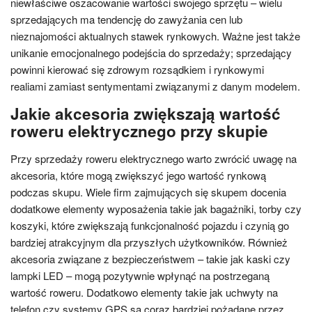
niewłaściwe oszacowanie wartości swojego sprzętu – wielu
sprzedających ma tendencję do zawyżania cen lub
nieznajomości aktualnych stawek rynkowych. Ważne jest także
unikanie emocjonalnego podejścia do sprzedaży; sprzedający
powinni kierować się zdrowym rozsądkiem i rynkowymi
realiami zamiast sentymentami związanymi z danym modelem.
Jakie akcesoria zwiększają wartość
roweru elektrycznego przy skupie
Przy sprzedaży roweru elektrycznego warto zwrócić uwagę na
akcesoria, które mogą zwiększyć jego wartość rynkową
podczas skupu. Wiele firm zajmujących się skupem docenia
dodatkowe elementy wyposażenia takie jak bagażniki, torby czy
koszyki, które zwiększają funkcjonalność pojazdu i czynią go
bardziej atrakcyjnym dla przyszłych użytkowników. Również
akcesoria związane z bezpieczeństwem – takie jak kaski czy
lampki LED – mogą pozytywnie wpłynąć na postrzeganą
wartość roweru. Dodatkowo elementy takie jak uchwyty na
telefon czy systemy GPS są coraz bardziej pożądane przez