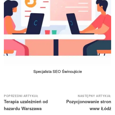
Specjalista SEO Świnoujście
Nawigacja
POPRZEDNI ARTYKUŁ
NASTĘPNY ARTYKUŁ
Terapia uzależnień od
Pozycjonowanie stron
wpisu
hazardu Warszawa
www Łódź