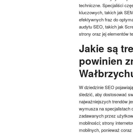
techniczne. Specjaliści czę
kluczowych, takich jak SEMr
efektywnych fraz do optyma
audytu SEO, takich jak Scre
strony oraz jej elementów t
Jakie są tr
powinien z
Wałbrzych
W dziedzinie SEO pojawiają 
śledzić, aby dostosować sw
najważniejszych trendów j
wymusza na specjalistach do
zadawanych przez użytkown
mobilności; strony intern
mobilnych, ponieważ coraz 