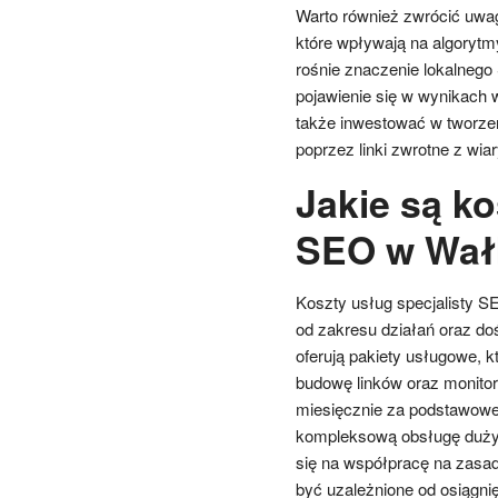
Warto również zwrócić uwag
które wpływają na algorytm
rośnie znaczenie lokalnego
pojawienie się w wynikach w
także inwestować w tworzen
poprzez linki zwrotne z wia
Jakie są ko
SEO w Wał
Koszty usług specjalisty S
od zakresu działań oraz do
oferują pakiety usługowe, 
budowę linków oraz monitor
miesięcznie za podstawowe 
kompleksową obsługę dużych 
się na współpracę na zasad
być uzależnione od osiągnię