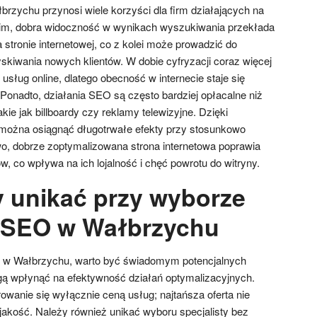
zychu przynosi wiele korzyści dla firm działających na
im, dobra widoczność w wynikach wyszukiwania przekłada
 stronie internetowej, co z kolei może prowadzić do
skiwania nowych klientów. W dobie cyfryzacji coraz więcej
usług online, dlatego obecność w internecie staje się
 Ponadto, działania SEO są często bardziej opłacalne niż
kie jak billboardy czy reklamy telewizyjne. Dzięki
 można osiągnąć długotrwałe efekty przy stosunkowo
o, dobrze zoptymalizowana strona internetowa poprawia
, co wpływa na ich lojalność i chęć powrotu do witryny.
y unikać przy wyborze
y SEO w Wałbrzychu
O w Wałbrzychu, warto być świadomym potencjalnych
gą wpłynąć na efektywność działań optymalizacyjnych.
owanie się wyłącznie ceną usług; najtańsza oferta nie
akość. Należy również unikać wyboru specjalisty bez