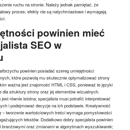
enie ruchu na stronie. Należy jednak pamiętać, że
alowy proces; efekty nie są natychmiastowe i wymagają
ci.
jętności powinien mieć
jalista SEO w
u
ałbrzychu powinien posiadać szereg umiejętności
znych, które pozwolą mu skutecznie optymalizować strony
tkim ważna jest znajomość HTML i CSS, ponieważ te języki
dla struktury strony oraz jej elementów wizualnych.
est równie istotna; specjalista musi potrafić interpretować
znych i podejmować decyzje na ich podstawie. Kreatywność
ę – tworzenie wartościowych treści wymaga pomysłowości
angażujących tekstów. Dodatkowo dobry specjalista powinien
i branżowymi oraz zmianami w algorytmach wyszukiwarek;