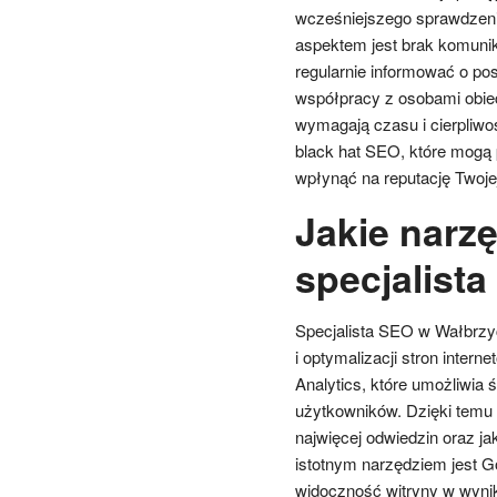
wcześniejszego sprawdzenia 
aspektem jest brak komunika
regularnie informować o po
współpracy z osobami obiec
wymagają czasu i cierpliwoś
black hat SEO, które mogą 
wpłynąć na reputację Twoje
Jakie narz
specjalist
Specjalista SEO w Wałbrzyc
i optymalizacji stron inter
Analytics, które umożliwia 
użytkowników. Dzięki temu 
najwięcej odwiedzin oraz j
istotnym narzędziem jest G
widoczność witryny w wyni