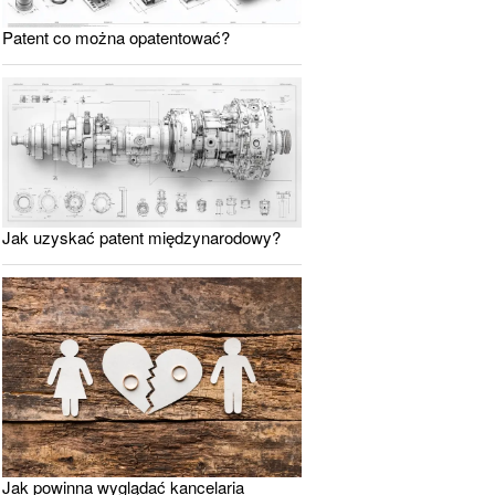
Patent co można opatentować?
Jak uzyskać patent międzynarodowy?
Jak powinna wyglądać kancelaria