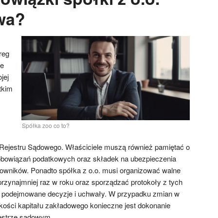
wa?
reg
re
jej
tkim
Spółka zoo co to?
Rejestru Sądowego. Właściciele muszą również pamiętać o
bowiązań podatkowych oraz składek na ubezpieczenia
owników. Ponadto spółka z o.o. musi organizować walne
zynajmniej raz w roku oraz sporządzać protokoły z tych
ą podejmowane decyzje i uchwały. W przypadku zmian w
ości kapitału zakładowego konieczne jest dokonanie
estrze sądowym.