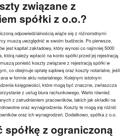
szty związane z
em spółki z o.o.?
iczoną odpowiedzialnością wiąże się z różnorodnymi
orcy muszą uwzględnić w swoim budżecie. Po pierwsze,
 jest kapitał zakładowy, który wynosi co najmniej 5000
 którą należy wpłacić na konto spółki przed jej rejestracją.
muszą ponieść koszty związane z rejestracją spółki w
, co obejmuje opłatę sądową oraz koszty notarialne, jeśli
ana w formie aktu notarialnego. Kolejnym istotnym
dzenia księgowości, które mogą być znaczne, zwłaszcza
 korzystanie z usług biura rachunkowego. Warto również
nych z zatrudnieniem pracowników, takich jak składki na
zdrowotne oraz wynagrodzenia. Koszty te mogą się różnić
cowników oraz ich wynagrodzeń. Dodatkowo, spółka z o.o.
ć spółkę z ograniczoną