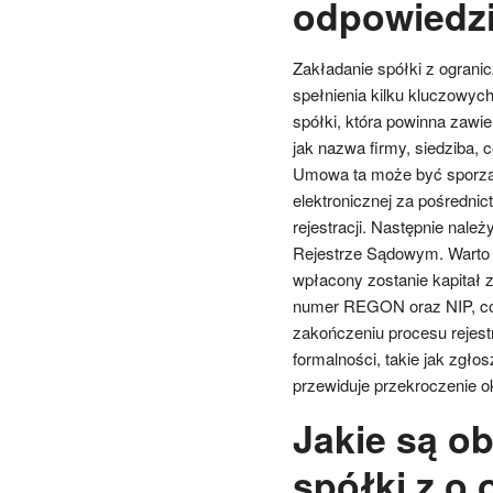
odpowiedzi
Zakładanie spółki z ograni
spełnienia kilku kluczowy
spółki, która powinna zawie
jak nazwa firmy, siedziba, 
Umowa ta może być sporządz
elektronicznej za pośredni
rejestracji. Następnie nal
Rejestrze Sądowym. Warto 
wpłacony zostanie kapitał 
numer REGON oraz NIP, co u
zakończeniu procesu rejestr
formalności, takie jak zgłos
przewiduje przekroczenie ok
Jakie są o
spółki z o.