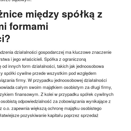
óżnice między spółką z
mi formami
ci?
dzenia działalności gospodarczej ma kluczowe znaczenie
rstwa i jego właścicieli. Spółka z ograniczoną
ę od innych form działalności, takich jak jednoosobowa
zy spółki cywilne przede wszystkim pod względem
iązania firmy. W przypadku jednoosobowej działalności
powiada całym swoim majątkiem osobistym za długi firmy,
yzykiem finansowym. Z kolei w przypadku spółek cywilnych
osobistą odpowiedzialność za zobowiązania wynikające z
a z o.o. zapewnia większą ochronę majątku osobistego
łatwiejsze pozyskiwanie kapitału poprzez sprzedaż