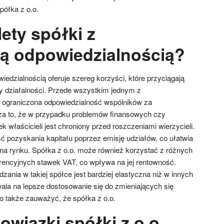
półka z o.o.
lety spółki z
ą odpowiedzialnością?
edzialnością oferuje szereg korzyści, które przyciągają
my działalności. Przede wszystkim jednym z
t ograniczona odpowiedzialność wspólników za
za to, że w przypadku problemów finansowych czy
k właścicieli jest chroniony przed roszczeniami wierzycieli.
ść pozyskania kapitału poprzez emisję udziałów, co ułatwia
ę na rynku. Spółka z o.o. może również korzystać z różnych
rencyjnych stawek VAT, co wpływa na jej rentowność.
zania w takiej spółce jest bardziej elastyczna niż w innych
la na lepsze dostosowanie się do zmieniających się
 także zauważyć, że spółka z o.o.
owiązki spółki z o.o.