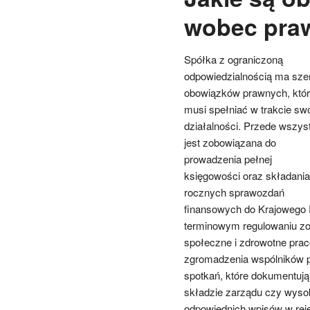
wobec pra
Spółka z ograniczoną
odpowiedzialnością ma sze
obowiązków prawnych, któ
musi spełniać w trakcie swo
działalności. Przede wszys
jest zobowiązana do
prowadzenia pełnej
księgowości oraz składania
rocznych sprawozdań
finansowych do Krajowego 
terminowym regulowaniu zo
społeczne i zdrowotne prac
zgromadzenia wspólników pr
spotkań, które dokumentuj
składzie zarządu czy wysok
odpowiednich wpisów w rej