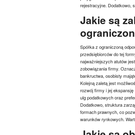
rejestracyjne. Dodatkowo, s
Jakie są za
ograniczon
Spółka z ograniczoną odpowi
przedsiębiorców do tej for
najważniejszych atutów jes
zobowiązania firmy. Oznac
bankructwa, osobisty mająte
Kolejną zaletą jest możliwo
rozwój firmy i jej ekspansj
ulg podatkowych oraz prefe
Dodatkowo, struktura zarząd
formach prawnych, co pozwa
warunków rynkowych. Warto
Jakie są ob