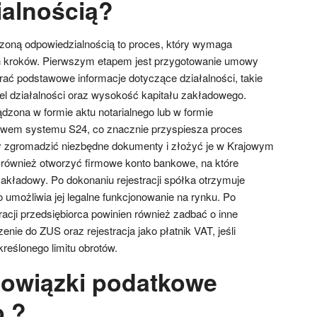
alnością?
czoną odpowiedzialnością to proces, który wymaga
ch kroków. Pierwszym etapem jest przygotowanie umowy
rać podstawowe informacje dotyczące działalności, takie
cel działalności oraz wysokość kapitału zakładowego.
ona w formie aktu notarialnego lub w formie
ctwem systemu S24, co znacznie przyspiesza proces
eży zgromadzić niezbędne dokumenty i złożyć je w Krajowym
również otworzyć firmowe konto bankowe, na które
zakładowy. Po dokonaniu rejestracji spółka otrzymuje
możliwia jej legalne funkcjonowanie na rynku. Po
acji przedsiębiorca powinien również zadbać o inne
zenie do ZUS oraz rejestracja jako płatnik VAT, jeśli
reślonego limitu obrotów.
bowiązki podatkowe
o.?