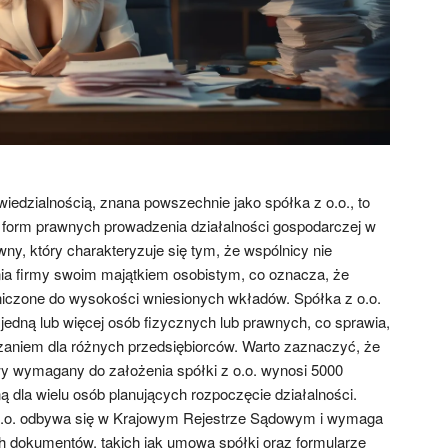
iedzialnością, znana powszechnie jako spółka z o.o., to
h form prawnych prowadzenia działalności gospodarczej w
wny, który charakteryzuje się tym, że wspólnicy nie
ia firmy swoim majątkiem osobistym, co oznacza, że
niczone do wysokości wniesionych wkładów. Spółka z o.o.
edną lub więcej osób fizycznych lub prawnych, co sprawia,
zaniem dla różnych przedsiębiorców. Warto zaznaczyć, że
y wymagany do założenia spółki z o.o. wynosi 5000
ną dla wielu osób planujących rozpoczęcie działalności.
z o.o. odbywa się w Krajowym Rejestrze Sądowym i wymaga
h dokumentów, takich jak umowa spółki oraz formularze