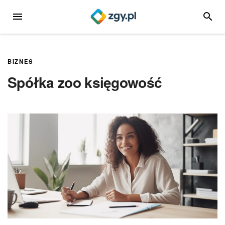
Przejdź
MENU
SZUKA
do
treści
BIZNES
Spółka zoo księgowość