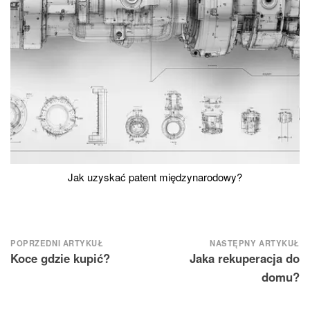
Jak uzyskać patent międzynarodowy?
Nawigacja
POPRZEDNI ARTYKUŁ
NASTĘPNY ARTYKUŁ
Koce gdzie kupić?
Jaka rekuperacja do
wpisu
domu?