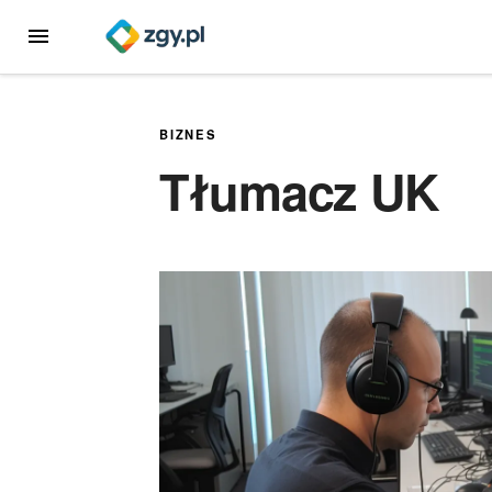
Przejdź
MENU
do
treści
BIZNES
Tłumacz UK