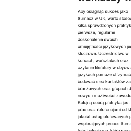
Aby osiągnąć sukces jako
tłumacz w UK, warto stos
kilka sprawdzonych praktyk
pierwsze, regularne
doskonalenie swoich
umiejętności językowych je
kluczowe. Uczestnictwo w
kursach, warsztatach oraz
czytanie literatury w obydw
językach pomoże utrzymać b
budować sieć kontaktów za
branżowych oraz grupach d
nowych możliwości zawodow
Kolejną dobrą praktyką jes
prac oraz referencjami od kl
jakość usług oferowanych p
wspierających proces tłuma
terminologiczne, które mog