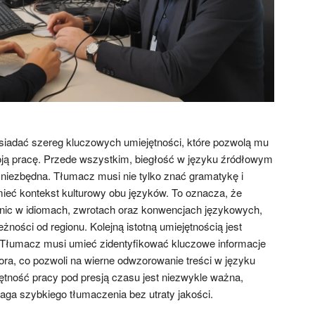
iadać szereg kluczowych umiejętności, które pozwolą mu
ą pracę. Przede wszystkim, biegłość w języku źródłowym
e niezbędna. Tłumacz musi nie tylko znać gramatykę i
mieć kontekst kulturowy obu języków. To oznacza, że
nic w idiomach, zwrotach oraz konwencjach językowych,
żności od regionu. Kolejną istotną umiejętnością jest
. Tłumacz musi umieć zidentyfikować kluczowe informacje
ora, co pozwoli na wierne odwzorowanie treści w języku
tność pracy pod presją czasu jest niezwykle ważna,
ga szybkiego tłumaczenia bez utraty jakości.