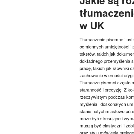
tłumaczen
w UK
Tłumaczenie pisemne i ust
odmiennych umiejętności i 
tekstów, takich jak dokumen
dokładnego przemyślenia sł
pracę, takich jak słowniki
zachowanie wierności orygi
Tłumacze pisemni często m
staranność i precyzję. Z ko
rzeczywistym podczas konfe
myślenia i doskonałych um
stanie natychmiastowo prze
może być stresujące i wyma
muszą być elastyczni i zdo
oraz stylu mówienia prelege