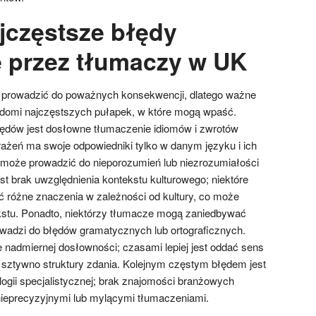
ajczęstsze błędy
 przez tłumaczy w UK
prowadzić do poważnych konsekwencji, dlatego ważne
iadomi najczęstszych pułapek, w które mogą wpaść.
ędów jest dosłowne tłumaczenie idiomów i zwrotów
rażeń ma swoje odpowiedniki tylko w danym języku i ich
może prowadzić do nieporozumień lub niezrozumiałości
st brak uwzględnienia kontekstu kulturowego; niektóre
 różne znaczenia w zależności od kultury, co może
ekstu. Ponadto, niektórzy tłumacze mogą zaniedbywać
owadzi do błędów gramatycznych lub ortograficznych.
e nadmiernej dosłowności; czasami lepiej jest oddać sens
 sztywno struktury zdania. Kolejnym częstym błędem jest
logii specjalistycznej; brak znajomości branżowych
eprecyzyjnymi lub mylącymi tłumaczeniami.