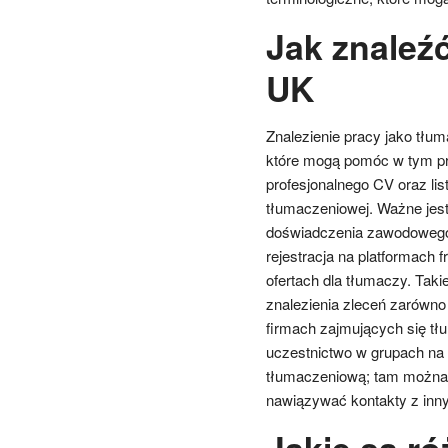
Jak znaleź
UK
Znalezienie pracy jako tłum
które mogą pomóc w tym pr
profesjonalnego CV oraz li
tłumaczeniowej. Ważne jest
doświadczenia zawodowego 
rejestracja na platformach 
ofertach dla tłumaczy. Taki
znalezienia zleceń zarówno 
firmach zajmujących się tł
uczestnictwo w grupach na
tłumaczeniową; tam można 
nawiązywać kontakty z inny
Jakie są r