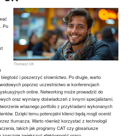
ować
. Po
st
Tłumacz UK
u
iegłość i poszerzyć słownictwo. Po drugie, warto
wodowych poprzez uczestnictwo w konferencjach
yskusyjnych online. Networking może prowadzić do
ych oraz wymiany doświadczeń z innymi specjalistami.
t tworzenie własnego portfolio z przykładami wykonanych
ientów. Dzięki temu potencjalni klienci będą mogli ocenić
rzez tłumacza. Warto również korzystać z technologii
czenia, takich jak programy CAT czy glosariusze
ą znacznie zwiększyć efektywność pracy.