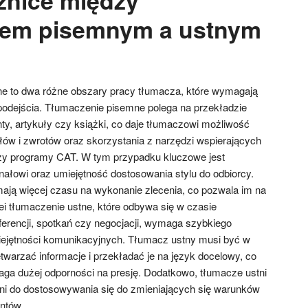
iem pisemnym a ustnym
ne to dwa różne obszary pracy tłumacza, które wymagają
podejścia. Tłumaczenie pisemne polega na przekładzie
ty, artykuły czy książki, co daje tłumaczowi możliwość
ów i zwrotów oraz skorzystania z narzędzi wspierających
 czy programy CAT. W tym przypadku kluczowe jest
nałowi oraz umiejętność dostosowania stylu do odbiorcy.
ają więcej czasu na wykonanie zlecenia, co pozwala im na
lei tłumaczenie ustne, które odbywa się w czasie
rencji, spotkań czy negocjacji, wymaga szybkiego
iejętności komunikacyjnych. Tłumacz ustny musi być w
twarzać informacje i przekładać je na język docelowy, co
ga dużej odporności na presję. Dodatkowo, tłumacze ustni
lni do dostosowywania się do zmieniających się warunków
ntów.