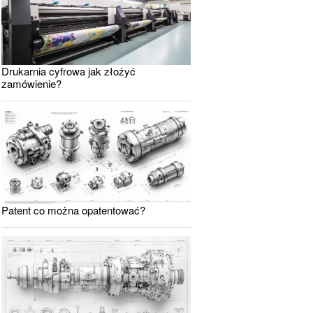
Drukarnia cyfrowa jak złożyć
zamówienie?
Patent co można opatentować?