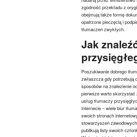
zgodność przekładu z oryg
obejmują także formę doku
opatrzone pieczęcią i podp
tłumaczeń zwykłych.
Jak znaleź
przysięgłe
Poszukiwanie dobrego tłum
zwłaszcza gdy potrzebują on
sposobów na znalezienie od
pierwsze warto skorzystać z
usług tłumaczy przysięgłyc
Internecie – wiele biur tłum
swoich stronach interneto
stowarzyszeń zawodowych s
publikują listy swoich czło