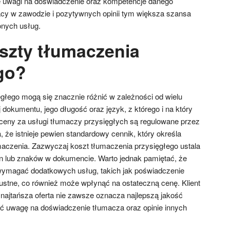
e uwagi na doświadczenie oraz kompetencje danego
racy w zawodzie i pozytywnych opinii tym większa szansa
nych usług.
oszty tłumaczenia
go?
głego mogą się znacznie różnić w zależności od wielu
j dokumentu, jego długość oraz język, z którego i na który
ceny za usługi tłumaczy przysięgłych są regulowane przez
 że istnieje pewien standardowy cennik, który określa
aczenia. Zazwyczaj koszt tłumaczenia przysięgłego ustala
ron lub znaków w dokumencie. Warto jednak pamiętać, że
ymagać dodatkowych usług, takich jak poświadczenie
 ustne, co również może wpłynąć na ostateczną cenę. Klient
najtańsza oferta nie zawsze oznacza najlepszą jakość
ić uwagę na doświadczenie tłumacza oraz opinie innych