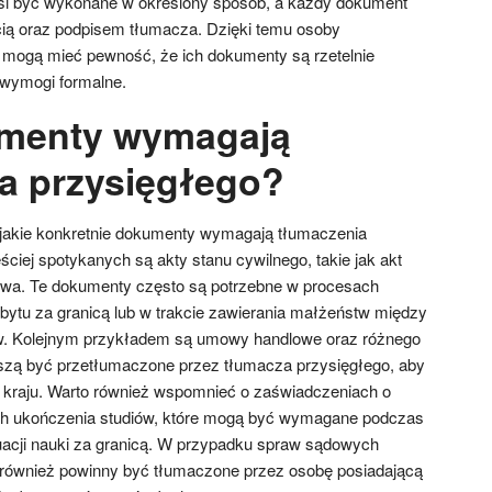
si być wykonane w określony sposób, a każdy dokument
cią oraz podpisem tłumacza. Dzięki temu osoby
g mogą mieć pewność, że ich dokumenty są rzetelnie
 wymogi formalne.
umenty wymagają
a przysięgłego?
 jakie konkretnie dokumenty wymagają tłumaczenia
ciej spotykanych są akty stanu cywilnego, takie jak akt
twa. Te dokumenty często są potrzebne w procesach
obytu za granicą lub w trakcie zawierania małżeństw między
w. Kolejnym przykładem są umowy handlowe oraz różnego
uszą być przetłumaczone przez tłumacza przysięgłego, aby
kraju. Warto również wspomnieć o zaświadczeniach o
ch ukończenia studiów, które mogą być wymagane podczas
nuacji nauki za granicą. W przypadku spraw sądowych
również powinny być tłumaczone przez osobę posiadającą