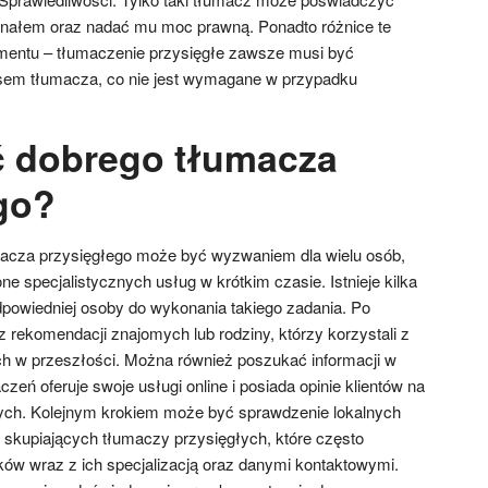
inałem oraz nadać mu moc prawną. Ponadto różnice te
mentu – tłumaczenie przysięgłe zawsze musi być
isem tłumacza, co nie jest wymagane w przypadku
ć dobrego tłumacza
go?
acza przysięgłego może być wyzwaniem dla wielu osób,
e specjalistycznych usług w krótkim czasie. Istnieje kilka
powiedniej osoby do wykonania takiego zadania. Po
 rekomendacji znajomych lub rodziny, którzy korzystali z
h w przeszłości. Można również poszukać informacji w
aczeń oferuje swoje usługi online i posiada opinie klientów na
wych. Kolejnym krokiem może być sprawdzenie lokalnych
kupiających tłumaczy przysięgłych, które często
nków wraz z ich specjalizacją oraz danymi kontaktowymi.