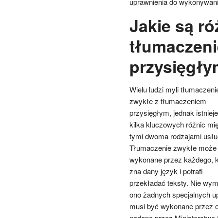
uprawnienia do wykonywani
Jakie są r
tłumaczen
przysięgł
Wielu ludzi myli tłumaczeni
zwykłe z tłumaczeniem
przysięgłym, jednak istnieje
kilka kluczowych różnic mi
tymi dwoma rodzajami usłu
Tłumaczenie zwykłe może
wykonane przez każdego, k
zna dany język i potrafi
przekładać teksty. Nie wy
ono żadnych specjalnych upr
musi być wykonane przez os
nadaną przez Ministerstwo 