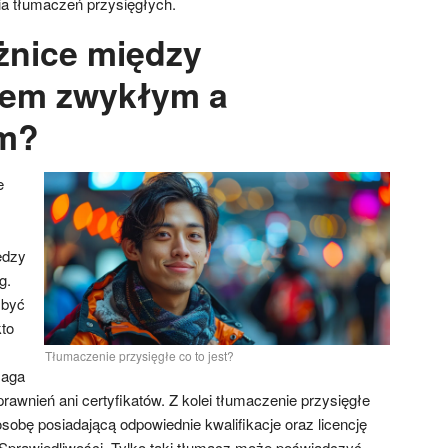
a tłumaczeń przysięgłych.
óżnice między
iem zwykłym a
ym?
e
ędzy
g.
 być
to
Tłumaczenie przysięgłe co to jest?
maga
awnień ani certyfikatów. Z kolei tłumaczenie przysięgłe
obę posiadającą odpowiednie kwalifikacje oraz licencję
Sprawiedliwości. Tylko taki tłumacz może poświadczyć