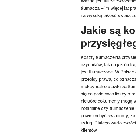
Ważne jest także zwróceni
tłumacza – im więcej lat p
na wysoką jakość świadczo
Jakie są k
przysięgłe
Koszty tłumaczenia przysię
czynników, takich jak rodza
jest tłumaczone. W Polsce 
przepisy prawa, co oznacza,
maksymalne stawki za tłum
się na podstawie liczby st
niektóre dokumenty mogą w
notarialne czy tłumaczenie
powinien być świadomy, że 
usług. Dlatego warto zwróc
klientów.