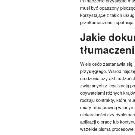
tłumaczenie przysięgłe mu
musi być opatrzony pieczę
korzystające z takich usłu
przetłumaczone i spełniają
Jakie dok
tłumaczeni
Wiele osób zastanawia się,
przysięgłego. Wśród najczęś
urodzenia czy akt małżeńs
związanych z legalizacją p
obywatelami różnych krajó
rodzaju kontrakty, które m
miały moc prawną w innym 
niekaralności czy dyploma
aplikacji o pracę lub konty
wszelkie pisma procesowe 