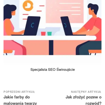
Specjalista SEO Świnoujście
Nawigacja
POPRZEDNI ARTYKUŁ
NASTĘPNY ARTYKUŁ
Jakie farby do
Jak złożyć pozew o
wpisu
malowania twarzy
rozwód?