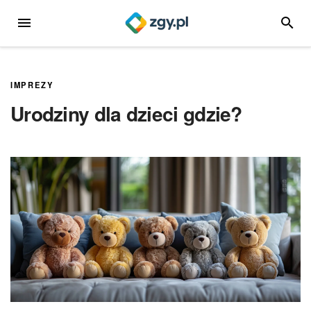
Przejdź
MENU
SZUKA
do
treści
IMPREZY
Urodziny dla dzieci gdzie?