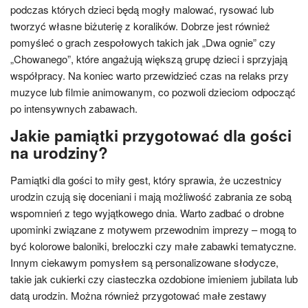
podczas których dzieci będą mogły malować, rysować lub
tworzyć własne biżuterię z koralików. Dobrze jest również
pomyśleć o grach zespołowych takich jak „Dwa ognie” czy
„Chowanego”, które angażują większą grupę dzieci i sprzyjają
współpracy. Na koniec warto przewidzieć czas na relaks przy
muzyce lub filmie animowanym, co pozwoli dzieciom odpocząć
po intensywnych zabawach.
Jakie pamiątki przygotować dla gości
na urodziny?
Pamiątki dla gości to miły gest, który sprawia, że uczestnicy
urodzin czują się doceniani i mają możliwość zabrania ze sobą
wspomnień z tego wyjątkowego dnia. Warto zadbać o drobne
upominki związane z motywem przewodnim imprezy – mogą to
być kolorowe baloniki, breloczki czy małe zabawki tematyczne.
Innym ciekawym pomysłem są personalizowane słodycze,
takie jak cukierki czy ciasteczka ozdobione imieniem jubilata lub
datą urodzin. Można również przygotować małe zestawy