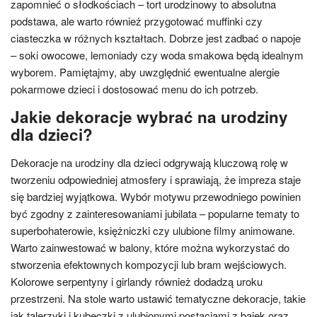
zapomnieć o słodkościach – tort urodzinowy to absolutna
podstawa, ale warto również przygotować muffinki czy
ciasteczka w różnych kształtach. Dobrze jest zadbać o napoje
– soki owocowe, lemoniady czy woda smakowa będą idealnym
wyborem. Pamiętajmy, aby uwzględnić ewentualne alergie
pokarmowe dzieci i dostosować menu do ich potrzeb.
Jakie dekoracje wybrać na urodziny
dla dzieci?
Dekoracje na urodziny dla dzieci odgrywają kluczową rolę w
tworzeniu odpowiedniej atmosfery i sprawiają, że impreza staje
się bardziej wyjątkowa. Wybór motywu przewodniego powinien
być zgodny z zainteresowaniami jubilata – popularne tematy to
superbohaterowie, księżniczki czy ulubione filmy animowane.
Warto zainwestować w balony, które można wykorzystać do
stworzenia efektownych kompozycji lub bram wejściowych.
Kolorowe serpentyny i girlandy również dodadzą uroku
przestrzeni. Na stole warto ustawić tematyczne dekoracje, takie
jak talerzyki i kubeczki z ulubionymi postaciami z bajek oraz