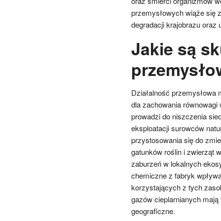
oraz śmierci organizmów w
przemysłowych wiąże się z
degradacji krajobrazu oraz 
Jakie są sk
przemysło
Działalność przemysłowa m
dla zachowania równowagi 
prowadzi do niszczenia sied
eksploatacji surowców natur
przystosowania się do zmi
gatunków roślin i zwierząt
zaburzeń w lokalnych ekos
chemiczne z fabryk wpływa 
korzystających z tych zas
gazów cieplarnianych mają
geograficzne.