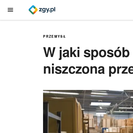
Przejdź
MENU
do
treści
PRZEMYSŁ
W jaki sposób 
niszczona prz