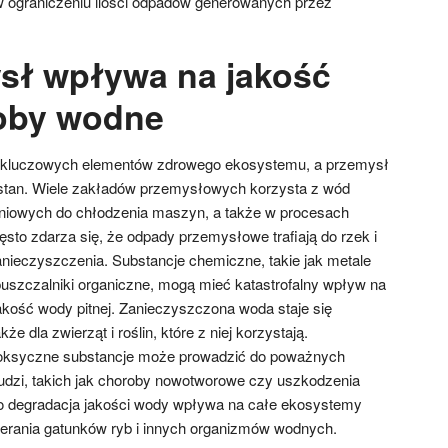
ograniczeniu ilości odpadów generowanych przez
sł wpływa na jakość
oby wodne
z kluczowych elementów zdrowego ekosystemu, a przemysł
stan. Wiele zakładów przemysłowych korzysta z wód
niowych do chłodzenia maszyn, a także w procesach
ęsto zdarza się, że odpady przemysłowe trafiają do rzek i
zanieczyszczenia. Substancje chemiczne, takie jak metale
puszczalniki organiczne, mogą mieć katastrofalny wpływ na
kość wody pitnej. Zanieczyszczona woda staje się
kże dla zwierząt i roślin, które z niej korzystają.
toksyczne substancje może prowadzić do poważnych
udzi, takich jak choroby nowotworowe czy uszkodzenia
 degradacja jakości wody wpływa na całe ekosystemy
rania gatunków ryb i innych organizmów wodnych.