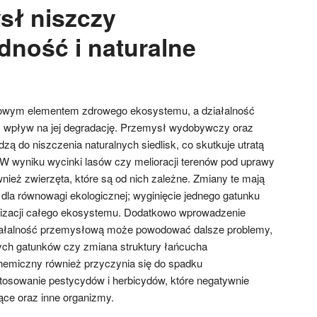
sł niszczy
dność i naturalne
zowym elementem zdrowego ekosystemu, a działalność
wpływ na jej degradację. Przemysł wydobywczy oraz
zą do niszczenia naturalnych siedlisk, co skutkuje utratą
. W wyniku wycinki lasów czy melioracji terenów pod uprawy
również zwierzęta, które są od nich zależne. Zmiany te mają
dla równowagi ekologicznej; wyginięcie jednego gatunku
lizacji całego ekosystemu. Dodatkowo wprowadzenie
iałalność przemysłową może powodować dalsze problemy,
mych gatunków czy zmiana struktury łańcucha
emiczny również przyczynia się do spadku
tosowanie pestycydów i herbicydów, które negatywnie
ce oraz inne organizmy.