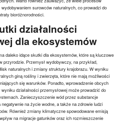
odnych. Warto również zauważyć, że wiele procesów
 wydobywaniem surowców naturalnych, co prowadzi do
utraty bioróżnorodności.
utki działalności
wej dla ekosystemów
a daleko idące skutki dla ekosystemów, które są kluczowe
w przyrodzie. Przemysł wydobywczy, na przykład,
lisk naturalnych i zmiany struktury krajobrazu. W wyniku
alnych giną rośliny i zwierzęta, które nie mają możliwości
eniających się warunków. Ponadto, wprowadzenie obcych
 w wyniku działalności przemysłowej może prowadzić do
ystemach. Zanieczyszczenie wód przez substancje
negatywnie na życie wodne, a także na zdrowie ludzi
obów. Również zmiany klimatyczne spowodowane emisją
 wpływ na migracje gatunków oraz ich rozmieszczenie