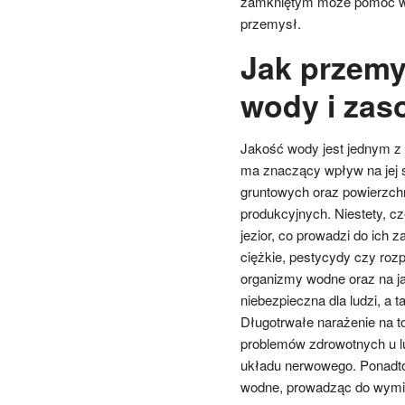
zamkniętym może pomóc w 
przemysł.
Jak przemy
wody i zas
Jakość wody jest jednym 
ma znaczący wpływ na jej 
gruntowych oraz powierzch
produkcyjnych. Niestety, cz
jezior, co prowadzi do ich 
ciężkie, pestycydy czy roz
organizmy wodne oraz na ja
niebezpieczna dla ludzi, a ta
Długotrwałe narażenie na 
problemów zdrowotnych u l
układu nerwowego. Ponadto
wodne, prowadząc do wymie