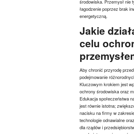
środowiska. Przemysł nie ty
łagodzenie poprzez brak in
energetyczną.
Jakie dzia
celu ochro
przemysłe
Aby chronić przyrodę prze
podejmowanie różnorodnych 
Kluczowym krokiem jest wp
ochrony środowiska oraz mo
Edukacja społeczeństwa na
jest równie istotna; zwięk
nacisku na firmy w zakresi
technologie odnawialne ora
dla rządów i przedsiębiorst