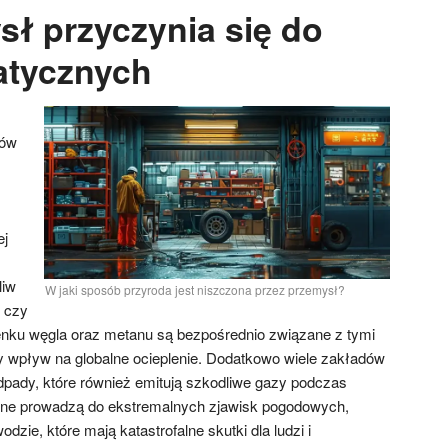
sł przyczynia się do
atycznych
zów
ej
liw
W jaki sposób przyroda jest niszczona przez przemysł?
l czy
enku węgla oraz metanu są bezpośrednio związane z tymi
y wpływ na globalne ocieplenie. Dodatkowo wiele zakładów
pady, które również emitują szkodliwe gazy podczas
zne prowadzą do ekstremalnych zjawisk pogodowych,
dzie, które mają katastrofalne skutki dla ludzi i