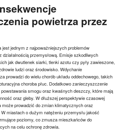
onsekwencje
czenia powietrza przez
a jest jednym z najpoważniejszych problemów
z działalnością przemysłową. Emisje szkodliwych
ich jak dwutlenek siarki, tlenki azotu czy pyły zawieszone,
drowie ludzi oraz środowisko. Wdychanie
za prowadzi do wielu chorób układu oddechowego, takich
obturacyjna choroba płuc. Dodatkowo zanieczyszczenie
do powstawania smogu oraz kwaśnych deszczy, które mają
inność oraz gleby. W dłuższej perspektywie czasowej
a może prowadzić do zmian klimatycznych oraz
w. W miastach o dużym natężeniu przemysłu jakość
larmujące poziomy, co zmusza mieszkańców do
cych na celu ochronę zdrowia.