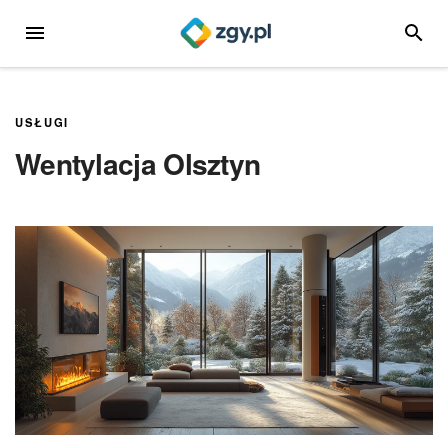
Przejdź
MENU
SZUKA
do
treści
USŁUGI
Wentylacja Olsztyn