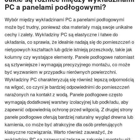
PC a panelami podłogowymi?
Wybór między wykładzinami PC a panelami podłogowymi
może być trudny, ponieważ oba materiały mają swoje unikalne
cechy i zalety. Wykładziny PC są elastyczne i łatwe do
układania, co sprawia, że idealnie nadają się do pomieszczeń o
nietypowych kształtach lub gdzie istnieją przeszkody, takie jak
kolumny czy wystające elementy. Panele podłogowe natomiast
są sztywniejsze i wymagają precyzyjnego montażu, co może
być wyzwaniem w przypadku nierównych powierzchni.
Wykładziny PC charakteryzują się również lepszą odpornością
na wilgoć, co czyni je bardziej odpowiednimi do pomieszczeń
narażonych na kontakt z wodą. Panele podłogowe często
wymagają dodatkowej warstwy izolacyjnej lub podkładu, aby
zapewnić odpowiednią ochronę przed wilgocią. Z drugiej strony
panele podłogowe oferują bardziej naturalny wygląd drewna lub
kamienia, co może być atrakcyjne dla osób preferujących
klasyczne rozwiązania. Warto również zauważyć, że
wykładziny PC są zazwyczaj tańsze w zakupie i montażu niż