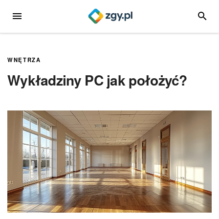
Przejdź
MENU
SZUKA
do
treści
WNĘTRZA
Wykładziny PC jak położyć?