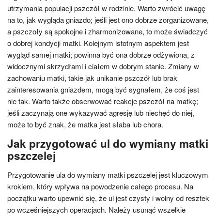
utrzymania populacji pszczół w rodzinie. Warto zwrócić uwagę
na to, jak wygląda gniazdo; jeśli jest ono dobrze zorganizowane,
a pszczoły są spokojne i zharmonizowane, to może świadczyć
o dobrej kondycji matki. Kolejnym istotnym aspektem jest
wygląd samej matki; powinna być ona dobrze odżywiona, z
widocznymi skrzydłami i ciałem w dobrym stanie. Zmiany w
zachowaniu matki, takie jak unikanie pszczół lub brak
zainteresowania gniazdem, mogą być sygnałem, że coś jest
nie tak. Warto także obserwować reakcje pszczół na matkę;
jeśli zaczynają one wykazywać agresję lub niechęć do niej,
może to być znak, że matka jest słaba lub chora.
Jak przygotować ul do wymiany matki
pszczelej
Przygotowanie ula do wymiany matki pszczelej jest kluczowym
krokiem, który wpływa na powodzenie całego procesu. Na
początku warto upewnić się, że ul jest czysty i wolny od resztek
po wcześniejszych operacjach. Należy usunąć wszelkie