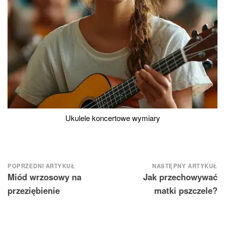
Ukulele koncertowe wymiary
Nawigacja
POPRZEDNI ARTYKUŁ
NASTĘPNY ARTYKUŁ
Miód wrzosowy na
Jak przechowywać
wpisu
przeziębienie
matki pszczele?