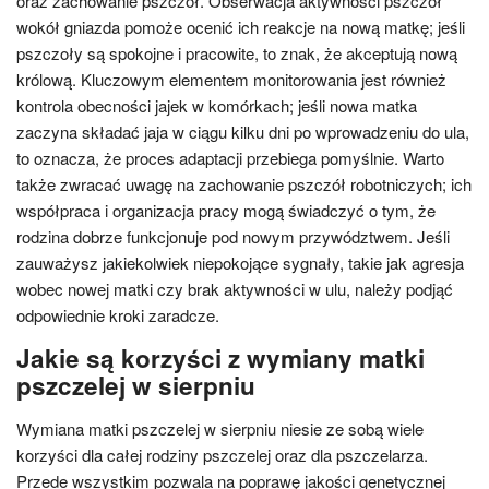
oraz zachowanie pszczół. Obserwacja aktywności pszczół
wokół gniazda pomoże ocenić ich reakcje na nową matkę; jeśli
pszczoły są spokojne i pracowite, to znak, że akceptują nową
królową. Kluczowym elementem monitorowania jest również
kontrola obecności jajek w komórkach; jeśli nowa matka
zaczyna składać jaja w ciągu kilku dni po wprowadzeniu do ula,
to oznacza, że proces adaptacji przebiega pomyślnie. Warto
także zwracać uwagę na zachowanie pszczół robotniczych; ich
współpraca i organizacja pracy mogą świadczyć o tym, że
rodzina dobrze funkcjonuje pod nowym przywództwem. Jeśli
zauważysz jakiekolwiek niepokojące sygnały, takie jak agresja
wobec nowej matki czy brak aktywności w ulu, należy podjąć
odpowiednie kroki zaradcze.
Jakie są korzyści z wymiany matki
pszczelej w sierpniu
Wymiana matki pszczelej w sierpniu niesie ze sobą wiele
korzyści dla całej rodziny pszczelej oraz dla pszczelarza.
Przede wszystkim pozwala na poprawę jakości genetycznej