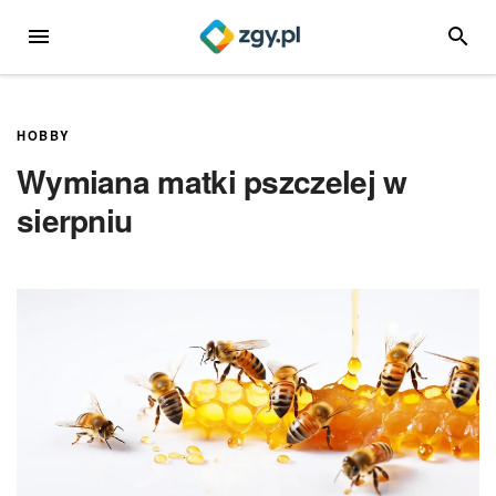
Przejdź
MENU
SZUKA
do
treści
HOBBY
Wymiana matki pszczelej w
sierpniu