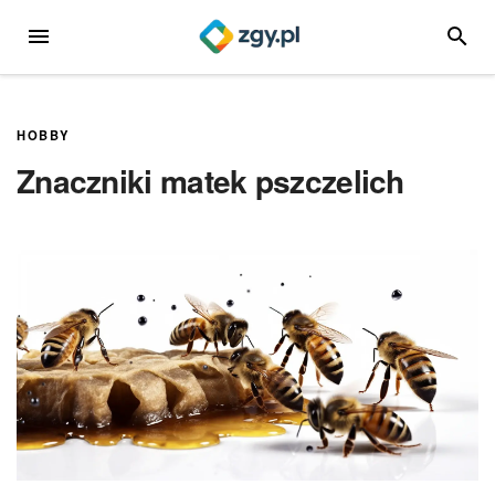
Przejdź
MENU
SZUKA
do
treści
HOBBY
Znaczniki matek pszczelich