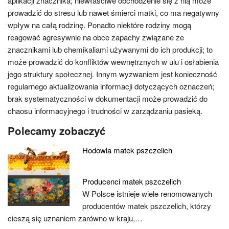
aplikacji znacznika; niewłaściwe obchodzenie się z nią może
prowadzić do stresu lub nawet śmierci matki, co ma negatywny
wpływ na całą rodzinę. Ponadto niektóre rodziny mogą
reagować agresywnie na obce zapachy związane ze
znacznikami lub chemikaliami używanymi do ich produkcji; to
może prowadzić do konfliktów wewnętrznych w ulu i osłabienia
jego struktury społecznej. Innym wyzwaniem jest konieczność
regularnego aktualizowania informacji dotyczących oznaczeń;
brak systematyczności w dokumentacji może prowadzić do
chaosu informacyjnego i trudności w zarządzaniu pasieką.
Polecamy zobaczyć
Hodowla matek pszczelich
Producenci matek pszczelich
W Polsce istnieje wiele renomowanych
producentów matek pszczelich, którzy
cieszą się uznaniem zarówno w kraju,…