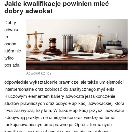
Jakie kwalifikacje powinien mieć
dobry adwokat
Dobry
adwokat
to
osoba,
która nie
tylko
posiada
Adwokat kto to?
odpowiednie wykształcenie prawnicze, ale także umiejętności
interpersonalne oraz zdolność do analitycznego myślenia.
Kluczowym elementem kariery adwokata jest ukończenie
studiów prawniczych oraz odbycie aplikacji adwokackiej, która
trwa zazwyczaj trzy lata. W trakcie aplikacji przyszli adwokaci
zdobywają praktyczne umiejętności oraz wiedzę na temat
funkcjonowania systemu prawnego. Oprócz formalnych
kwalifikacji ważne jest również posiadanie umiejętności