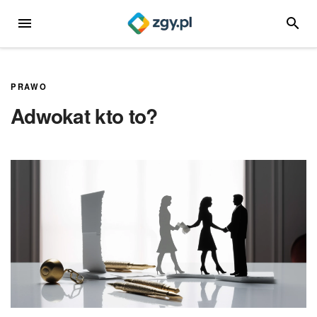
Przejdź
MENU
SZUKA
do
treści
PRAWO
Adwokat kto to?