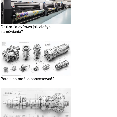
Drukarnia cyfrowa jak złożyć
zamówienie?
Patent co można opatentować?