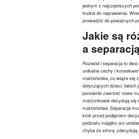
jednym z najczęstszych po
trudna do naprawienia. Wres
prowadzić do poważnych pr
Jakie są r
a separacj
Rozwód i separacja to dwa
unikalne cechy i konsekwe
małżeństwa, co wiąże się 
dotyczących dzieci, takich 
ponownie zawrzeć nowe mał
małżonkowie decydują się n
małżeństwa. Separacja może
krok przed podjęciem decyz
podziału majątku ani ustal
chyba że strony zdecydują s