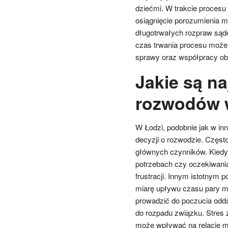
dziećmi. W trakcie procesu
osiągnięcie porozumienia m
długotrwałych rozpraw sądo
czas trwania procesu może 
sprawy oraz współpracy obu
Jakie są n
rozwodów 
W Łodzi, podobnie jak w inn
decyzji o rozwodzie. Częst
głównych czynników. Kiedy
potrzebach czy oczekiwania
frustracji. Innym istotnym
miarę upływu czasu pary mo
prowadzić do poczucia odda
do rozpadu związku. Stres 
może wpływać na relacje ma