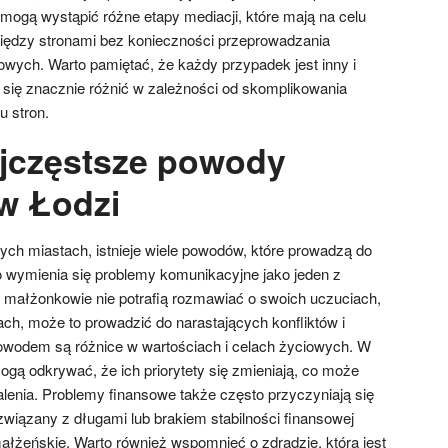
 mogą wystąpić różne etapy mediacji, które mają na celu
iędzy stronami bez konieczności przeprowadzania
wych. Warto pamiętać, że każdy przypadek jest inny i
się znacznie różnić w zależności od skomplikowania
 stron.
ajczęstsze powody
w Łodzi
ych miastach, istnieje wiele powodów, które prowadzą do
o wymienia się problemy komunikacyjne jako jeden z
 małżonkowie nie potrafią rozmawiać o swoich uczuciach,
ch, może to prowadzić do narastających konfliktów i
 powodem są różnice w wartościach i celach życiowych. W
gą odkrywać, że ich priorytety się zmieniają, co może
lenia. Problemy finansowe także często przyczyniają się
związany z długami lub brakiem stabilności finansowej
łżeńskie. Warto również wspomnieć o zdradzie, która jest