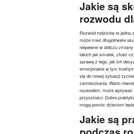
Jakie są s
rozwodu dl
Rozwód rodziców to jedno z 
może mieć długotrwałe skut
niepewne w obliczu zmiany 
takich jak smutek, złość cz
sprawę z tego, jak ich decyz
emocjonalne w tym trudnym
się do nowej sytuacji życio
zamieszkania. Warto równie
rozwodem, może wpływać na 
przyszłości. Dobre prakty
mogą pomóc dzieciom lepiej
Jakie są p
podczas r