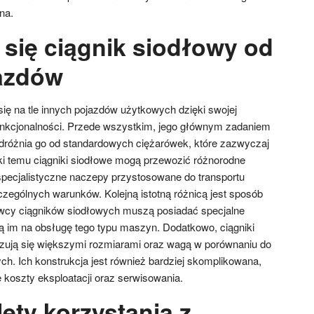
na.
 się ciągnik siodłowy od
azdów
ię na tle innych pojazdów użytkowych dzięki swojej
 funkcjonalności. Przede wszystkim, jego głównym zadaniem
odróżnia go od standardowych ciężarówek, które zazwyczaj
i temu ciągniki siodłowe mogą przewozić różnorodne
specjalistyczne naczepy przystosowane do transportu
ególnych warunków. Kolejną istotną różnicą jest sposób
owcy ciągników siodłowych muszą posiadać specjalne
ją im na obsługę tego typu maszyn. Dodatkowo, ciągniki
yzują się większymi rozmiarami oraz wagą w porównaniu do
h. Ich konstrukcja jest również bardziej skomplikowana,
 koszty eksploatacji oraz serwisowania.
lety korzystania z