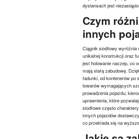
dystansach jest niezastąpio
Czym różni
innych poj
Ciągnik siodłowy wyróżnia s
unikalnej konstrukcji oraz
jest holowanie naczep, co 
mają stałą zabudowę. Dzięk
ładunki, od kontenerów po 
towarów wymagających szcz
prowadzenia pojazdu; kier
uprawnienia, które pozwala
siodłowe często charakter
innych pojazdów dostawczyc
co przekłada się na wyższe
Jakie są za