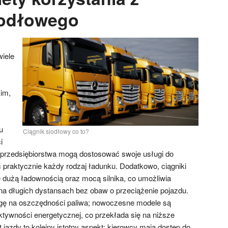
iodłowego
wiele
im,
u
Ciągnik siodłowy co to?
i
 przedsiębiorstwa mogą dostosować swoje usługi do
ć praktycznie każdy rodzaj ładunku. Dodatkowo, ciągniki
ę dużą ładownością oraz mocą silnika, co umożliwia
 na długich dystansach bez obaw o przeciążenie pojazdu.
gę na oszczędności paliwa; nowoczesne modele są
ktywności energetycznej, co przekłada się na niższe
t jazdy to kolejny istotny aspekt; kierowcy mają dostęp do