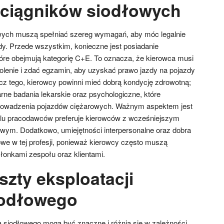
ciągników siodłowych
wych muszą spełniać szereg wymagań, aby móc legalnie
dy. Przede wszystkim, konieczne jest posiadanie
óre obejmują kategorię C+E. To oznacza, że kierowca musi
kolenie i zdać egzamin, aby uzyskać prawo jazdy na pojazdy
z tego, kierowcy powinni mieć dobrą kondycję zdrowotną;
ne badania lekarskie oraz psychologiczne, które
prowadzenia pojazdów ciężarowych. Ważnym aspektem jest
elu pracodawców preferuje kierowców z wcześniejszym
wym. Dodatkowo, umiejętności interpersonalne oraz dobra
owe w tej profesji, ponieważ kierowcy często muszą
onkami zespołu oraz klientami.
szty eksploatacji
iodłowego
ka siodłowego mogą być znaczne i różnią się w zależności