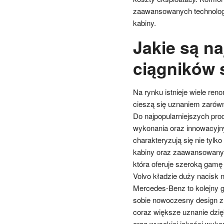
zaawansowanych technolog
kabiny.
Jakie są na
ciągników 
Na rynku istnieje wiele re
cieszą się uznaniem zarówn
Do najpopularniejszych prod
wykonania oraz innowacyjny
charakteryzują się nie tyl
kabiny oraz zaawansowanym
która oferuje szeroką gamę
Volvo kładzie duży nacisk 
Mercedes-Benz to kolejny g
sobie nowoczesny design z
coraz większe uznanie dzi
oraz wysokiej jakości wyko