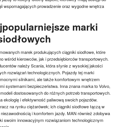
ii wspomagających prowadzenie oraz wygodne wnętrza
jpopularniejsze marki
siodłowych
nomowanych marek produkujących ciągniki siodłowe, które
o wśród kierowców, jak i przedsiębiorców transportowych.
ucentów należy Scania, która słynie z wysokiej jakości
ch rozwiązań technologicznych. Pojazdy tej marki
ko mocnymi silnikami, ale także komfortowym wnętrzem
i systemami bezpieczeństwa. Inna znana marka to Volvo,
 modeli dostosowanych do różnych potrzeb transportowych.
na ekologię i efektywność paliwową swoich pojazdów.
racz na rynku ciężarówek; ich ciągniki siodłowe łączą w
 niezawodnością i komfortem jazdy. MAN również zdobywa
ęki swoim innowacyjnym rozwiązaniom technologicznym
nania.