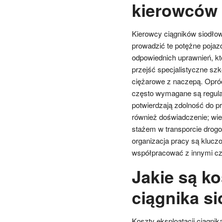
kierowców 
Kierowcy ciągników siodło
prowadzić te potężne pojaz
odpowiednich uprawnień, kt
przejść specjalistyczne sz
ciężarowe z naczepą. Opróc
często wymagane są regular
potwierdzają zdolność do 
również doświadczenie; wi
stażem w transporcie drogo
organizacja pracy są klucz
współpracować z innymi czł
Jakie są ko
ciągnika s
Koszty eksploatacji ciągni