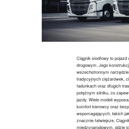
Ciągnik siodłowy to pojazd 
drogowym. Jego konstrukcja
wszechstronnym narzędziem
tradycyjnych ciężarówek, c
ładunkach oraz długich tra
potężnym silniku, co zapewn
jazdy. Wiele modeli wyposa
komfort kierowcy oraz bez
wspomagających, takich jak
znacznie łatwiejsze. Ciągn
międzynarodowym, gdzie ic