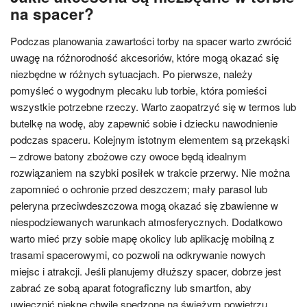
na spacer?
Podczas planowania zawartości torby na spacer warto zwrócić
uwagę na różnorodność akcesoriów, które mogą okazać się
niezbędne w różnych sytuacjach. Po pierwsze, należy
pomyśleć o wygodnym plecaku lub torbie, która pomieści
wszystkie potrzebne rzeczy. Warto zaopatrzyć się w termos lub
butelkę na wodę, aby zapewnić sobie i dziecku nawodnienie
podczas spaceru. Kolejnym istotnym elementem są przekąski
– zdrowe batony zbożowe czy owoce będą idealnym
rozwiązaniem na szybki posiłek w trakcie przerwy. Nie można
zapomnieć o ochronie przed deszczem; mały parasol lub
peleryna przeciwdeszczowa mogą okazać się zbawienne w
niespodziewanych warunkach atmosferycznych. Dodatkowo
warto mieć przy sobie mapę okolicy lub aplikację mobilną z
trasami spacerowymi, co pozwoli na odkrywanie nowych
miejsc i atrakcji. Jeśli planujemy dłuższy spacer, dobrze jest
zabrać ze sobą aparat fotograficzny lub smartfon, aby
uwiecznić piękne chwile spędzone na świeżym powietrzu.