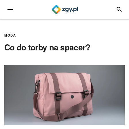
Przejdź
MENU
SZUKA
do
treści
MODA
Co do torby na spacer?