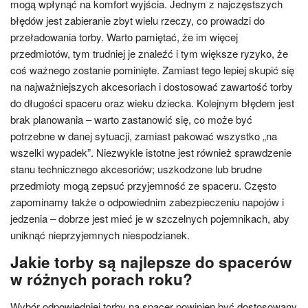
mogą wpłynąć na komfort wyjścia. Jednym z najczęstszych
błędów jest zabieranie zbyt wielu rzeczy, co prowadzi do
przeładowania torby. Warto pamiętać, że im więcej
przedmiotów, tym trudniej je znaleźć i tym większe ryzyko, że
coś ważnego zostanie pominięte. Zamiast tego lepiej skupić się
na najważniejszych akcesoriach i dostosować zawartość torby
do długości spaceru oraz wieku dziecka. Kolejnym błędem jest
brak planowania – warto zastanowić się, co może być
potrzebne w danej sytuacji, zamiast pakować wszystko „na
wszelki wypadek”. Niezwykle istotne jest również sprawdzenie
stanu technicznego akcesoriów; uszkodzone lub brudne
przedmioty mogą zepsuć przyjemność ze spaceru. Często
zapominamy także o odpowiednim zabezpieczeniu napojów i
jedzenia – dobrze jest mieć je w szczelnych pojemnikach, aby
uniknąć nieprzyjemnych niespodzianek.
Jakie torby są najlepsze do spacerów
w różnych porach roku?
Wybór odpowiedniej torby na spacer powinien być dostosowany