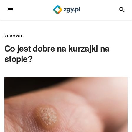
Przejdź
MENU
SZUKA
do
treści
ZDROWIE
Co jest dobre na kurzajki na
stopie?