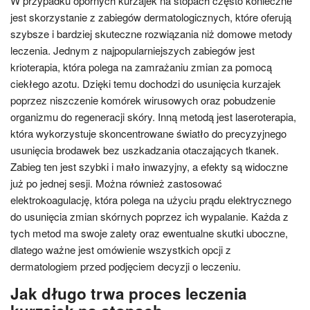
W przypadku opornych kurzajek na stopach często konieczne
jest skorzystanie z zabiegów dermatologicznych, które oferują
szybsze i bardziej skuteczne rozwiązania niż domowe metody
leczenia. Jednym z najpopularniejszych zabiegów jest
krioterapia, która polega na zamrażaniu zmian za pomocą
ciekłego azotu. Dzięki temu dochodzi do usunięcia kurzajek
poprzez niszczenie komórek wirusowych oraz pobudzenie
organizmu do regeneracji skóry. Inną metodą jest laseroterapia,
która wykorzystuje skoncentrowane światło do precyzyjnego
usunięcia brodawek bez uszkadzania otaczających tkanek.
Zabieg ten jest szybki i mało inwazyjny, a efekty są widoczne
już po jednej sesji. Można również zastosować
elektrokoagulację, która polega na użyciu prądu elektrycznego
do usunięcia zmian skórnych poprzez ich wypalanie. Każda z
tych metod ma swoje zalety oraz ewentualne skutki uboczne,
dlatego ważne jest omówienie wszystkich opcji z
dermatologiem przed podjęciem decyzji o leczeniu.
Jak długo trwa proces leczenia