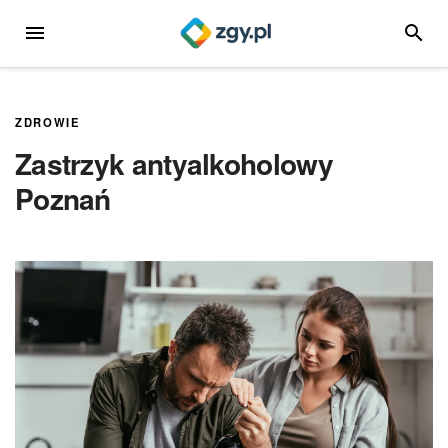
Przejdź
MENU
SZUKA
do
treści
ZDROWIE
Zastrzyk antyalkoholowy
Poznań