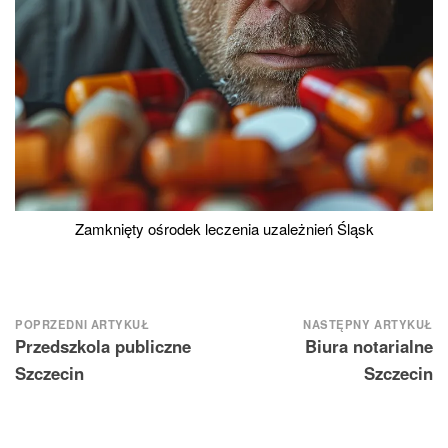
Zamknięty ośrodek leczenia uzależnień Śląsk
Nawigacja
POPRZEDNI ARTYKUŁ
NASTĘPNY ARTYKUŁ
Przedszkola publiczne
Biura notarialne
wpisu
Szczecin
Szczecin