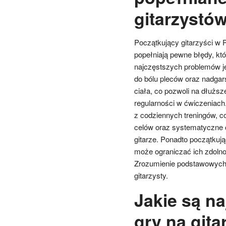
gitarzystó
Początkujący gitarzyści w 
popełniają pewne błędy, kt
najczęstszych problemów j
do bólu pleców oraz nadgar
ciała, co pozwoli na dłużs
regularności w ćwiczeniach
z codziennych treningów, c
celów oraz systematyczne ć
gitarze. Ponadto początkują
może ograniczać ich zdolno
Zrozumienie podstawowych 
gitarzysty.
Jakie są na
gry na git