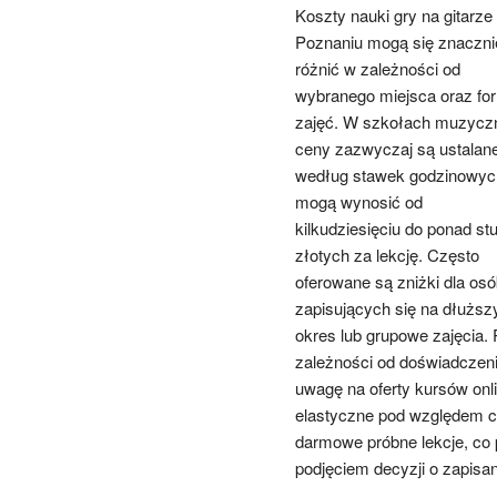
Koszty nauki gry na gitarze
Poznaniu mogą się znaczni
różnić w zależności od
wybranego miejsca oraz fo
zajęć. W szkołach muzycz
ceny zazwyczaj są ustalan
według stawek godzinowych
mogą wynosić od
kilkudziesięciu do ponad st
złotych za lekcję. Często
oferowane są zniżki dla osó
zapisujących się na dłuższ
okres lub grupowe zajęcia.
zależności od doświadczenia
uwagę na oferty kursów onl
elastyczne pod względem cz
darmowe próbne lekcje, co
podjęciem decyzji o zapisani