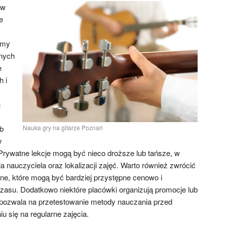
 w
e
rmy
nych
e
 i
u
b
Nauka gry na gitarze Poznań
y
 Prywatne lekcje mogą być nieco droższe lub tańsze, w
 nauczyciela oraz lokalizacji zajęć. Warto również zwrócić
ine, które mogą być bardziej przystępne cenowo i
asu. Dodatkowo niektóre placówki organizują promocje lub
 pozwala na przetestowanie metody nauczania przed
u się na regularne zajęcia.