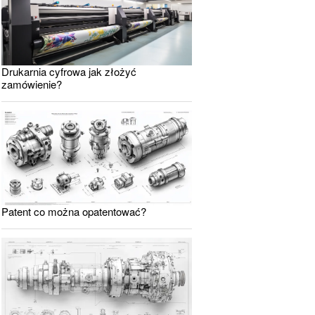
Drukarnia cyfrowa jak złożyć
zamówienie?
Patent co można opatentować?