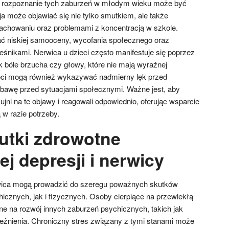
że rozpoznanie tych zaburzeń w młodym wieku może być
sja może objawiać się nie tylko smutkiem, ale także
achowaniu oraz problemami z koncentracją w szkole.
 niskiej samooceny, wycofania społecznego oraz
ieśnikami. Nerwica u dzieci często manifestuje się poprzez
k bóle brzucha czy głowy, które nie mają wyraźnej
ci mogą również wykazywać nadmierny lęk przed
obawę przed sytuacjami społecznymi. Ważne jest, aby
zujni na te objawy i reagowali odpowiednio, oferując wsparcie
 w razie potrzeby.
kutki zdrowotne
j depresji i nerwicy
rwica mogą prowadzić do szeregu poważnych skutków
cznych, jak i fizycznych. Osoby cierpiące na przewlekłą
ne na rozwój innych zaburzeń psychicznych, takich jak
eżnienia. Chroniczny stres związany z tymi stanami może