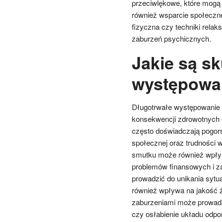
przeciwlękowe, które mogą
również wsparcie społeczne
fizyczna czy techniki relak
zaburzeń psychicznych.
Jakie są s
występowan
Długotrwałe występowanie 
konsekwencji zdrowotnych 
często doświadczają pogors
społecznej oraz trudności w
smutku może również wpłyn
problemów finansowych i z
prowadzić do unikania sytu
również wpływa na jakość ż
zaburzeniami może prowadz
czy osłabienie układu odp