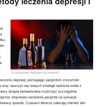
tody leczenia depresji i
ne
az
dku
eki
i
w.
Co jest gorsze depresja czy nerwica?
eczeniu depresji, pomagając pacjentom zrozumieć
oraz nauczyć się nowych strategii radzenia sobie z
wicy terapia behawioralna może być szczególnie
poprzez stopniowe narażanie pacjenta na sytuacje
lowany sposób. Czasami lekarze zalecają również leki