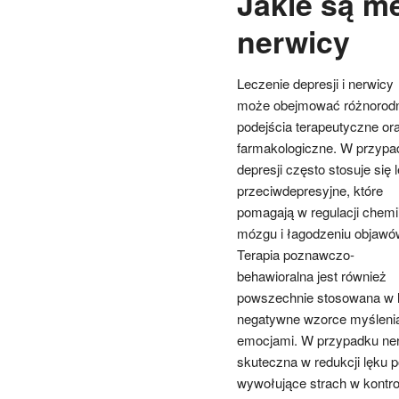
Jakie są me
nerwicy
Leczenie depresji i nerwicy
może obejmować różnorod
podejścia terapeutyczne or
farmakologiczne. W przypa
depresji często stosuje się l
przeciwdepresyjne, które
pomagają w regulacji chemi
mózgu i łagodzeniu objawó
Terapia poznawczo-
behawioralna jest również
powszechnie stosowana w l
negatywne wzorce myślenia 
emocjami. W przypadku ner
skuteczna w redukcji lęku 
wywołujące strach w kontro