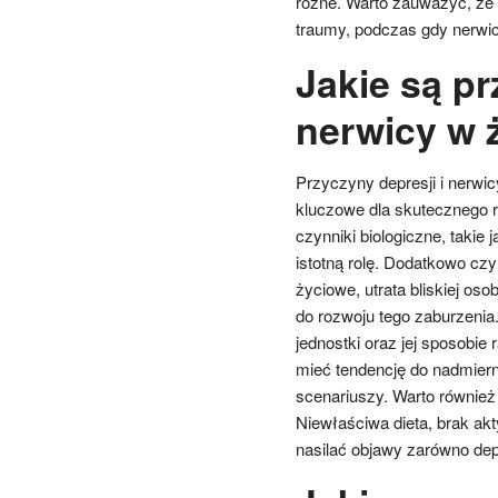
różne. Warto zauważyć, że 
traumy, podczas gdy nerwic
Jakie są pr
nerwicy w 
Przyczyny depresji i nerwic
kluczowe dla skutecznego r
czynniki biologiczne, tak
istotną rolę. Dodatkowo czy
życiowe, utrata bliskiej o
do rozwoju tego zaburzenia
jednostki oraz jej sposobi
mieć tendencję do nadmiern
scenariuszy. Warto również
Niewłaściwa dieta, brak ak
nasilać objawy zarówno depre