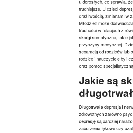
u dorosłych, co sprawia, 
trudniejsze. U dzieci depre
drażliwością, zmianami w z
Młodzież może doświadczać
trudności w relacjach z rów
skargi somatyczne, takie ja
przyczyny medycznej. Dzie
separacją od rodziców lub 
rodzice i nauczyciele byli c
oraz pomoc specjalistyczną
Jakie są s
długotrwałe
Długotrwała depresja i ne
zdrowotnych zarówno psychi
depresję są bardziej narażo
zaburzenia lękowe czy uzal