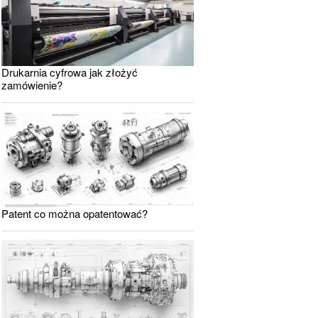
Drukarnia cyfrowa jak złożyć
zamówienie?
Patent co można opatentować?