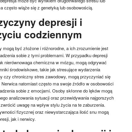
depresja może być wynikiem długotrwałego stresu lub
a często wiąże się z genetyką lub osobowością.
zyczyny depresji i
życiu codziennym
y mogą być złożone i różnorodne, a ich zrozumienie jest
adzenia sobie z tymi problemami. W przypadku depresji
ie jak nierównowaga chemiczna w mózgu, mogą odgrywać
nniki środowiskowe, takie jak stresujące wydarzenia
soby czy chroniczny stres zawodowy, mogą przyczyniać się
. Nerwica natomiast często ma swoje źródło w osobowości
e radzenia sobie z emocjami. Osoby skłonne do lęków mogą
ego analizowania sytuacji oraz przewidywania najgorszych
 zwrócić uwagę na wpływ stylu życia na te zaburzenia.
tywności fizycznej oraz niewystarczająca ilość snu mogą
sji, jak i nerwicy.