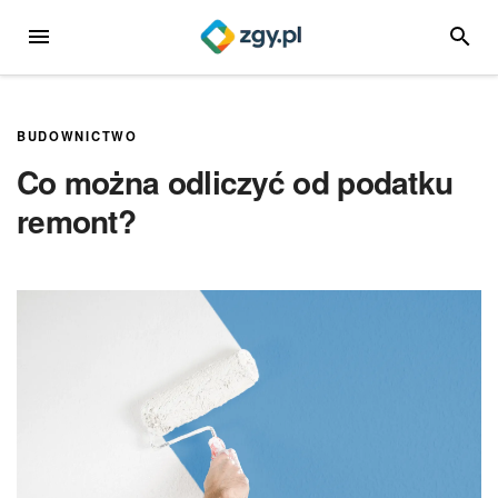
Przejdź
MENU
SZUKA
do
treści
BUDOWNICTWO
Co można odliczyć od podatku
remont?