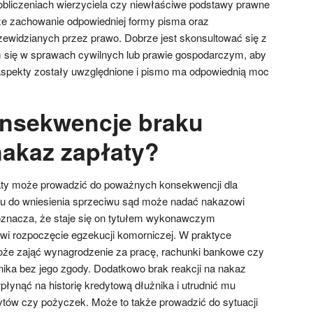
w obliczeniach wierzyciela czy niewłaściwe podstawy prawne
że zachowanie odpowiedniej formy pisma oraz
zewidzianych przez prawo. Dobrze jest skonsultować się z
m się w sprawach cywilnych lub prawie gospodarczym, aby
aspekty zostały uwzględnione i pismo ma odpowiednią moc
onsekwencje braku
nakaz zapłaty?
łaty może prowadzić do poważnych konsekwencji dla
nu do wniesienia sprzeciwu sąd może nadać nakazowi
oznacza, że staje się on tytułem wykonawczym
wi rozpoczęcie egzekucji komorniczej. W praktyce
oże zająć wynagrodzenie za pracę, rachunki bankowe czy
żnika bez jego zgody. Dodatkowo brak reakcji na nakaz
łynąć na historię kredytową dłużnika i utrudnić mu
tów czy pożyczek. Może to także prowadzić do sytuacji