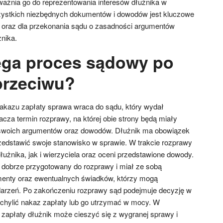
ażnia go do reprezentowania interesów dłużnika w
ystkich niezbędnych dokumentów i dowodów jest kluczowe
 oraz dla przekonania sądu o zasadności argumentów
nika.
ega proces sądowy po
przeciwu?
akazu zapłaty sprawa wraca do sądu, który wydał
cza termin rozprawy, na której obie strony będą miały
 swoich argumentów oraz dowodów. Dłużnik ma obowiązek
przedstawić swoje stanowisko w sprawie. W trakcie rozprawy
użnika, jak i wierzyciela oraz oceni przedstawione dowody.
ł dobrze przygotowany do rozprawy i miał ze sobą
enty oraz ewentualnych świadków, którzy mogą
darzeń. Po zakończeniu rozprawy sąd podejmuje decyzję w
chylić nakaz zapłaty lub go utrzymać w mocy. W
apłaty dłużnik może cieszyć się z wygranej sprawy i