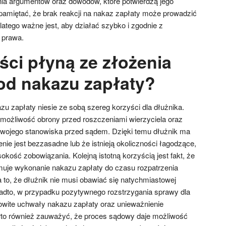
ia argumentów oraz dowodów, które potwierdzą jego
pamiętać, że brak reakcji na nakaz zapłaty może prowadzić
latego ważne jest, aby działać szybko i zgodnie z
 prawa.
ści płyną ze złożenia
od nakazu zapłaty?
u zapłaty niesie ze sobą szereg korzyści dla dłużnika.
możliwość obrony przed roszczeniami wierzyciela oraz
swojego stanowiska przed sądem. Dzięki temu dłużnik ma
ie jest bezzasadne lub że istnieją okoliczności łagodzące,
kość zobowiązania. Kolejną istotną korzyścią jest fakt, że
muje wykonanie nakazu zapłaty do czasu rozpatrzenia
to, że dłużnik nie musi obawiać się natychmiastowej
adto, w przypadku pozytywnego rozstrzygania sprawy dla
kowite uchwały nakazu zapłaty oraz unieważnienie
rto również zauważyć, że proces sądowy daje możliwość