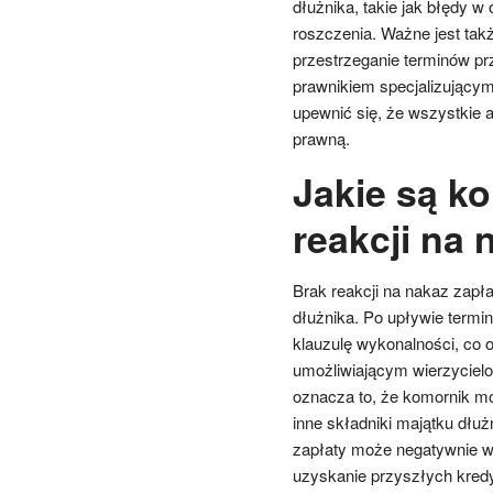
dłużnika, takie jak błędy 
roszczenia. Ważne jest tak
przestrzeganie terminów pr
prawnikiem specjalizujący
upewnić się, że wszystkie 
prawną.
Jakie są k
reakcji na 
Brak reakcji na nakaz zap
dłużnika. Po upływie termi
klauzulę wykonalności, co 
umożliwiającym wierzycielo
oznacza to, że komornik m
inne składniki majątku dłu
zapłaty może negatywnie wp
uzyskanie przyszłych kredy