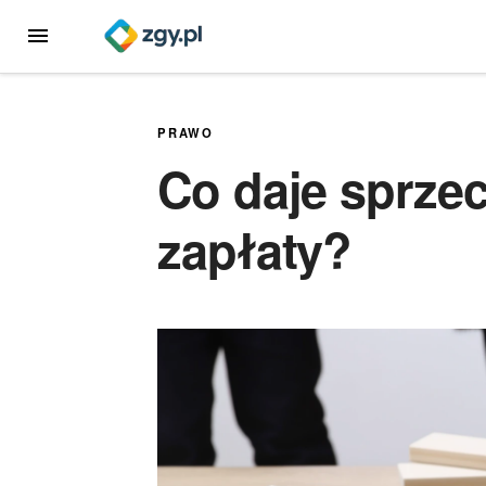
Przejdź
MENU
do
treści
PRAWO
Co daje sprze
zapłaty?