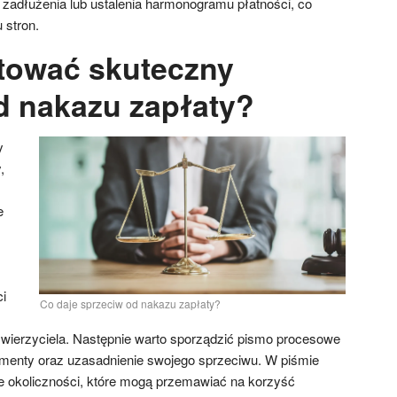
 zadłużenia lub ustalenia harmonogramu płatności, co
 stron.
tować skuteczny
d nakazu zapłaty?
y
,
e
i
Co daje sprzeciw od nakazu zapłaty?
wierzyciela. Następnie warto sporządzić pismo procesowe
umenty oraz uzasadnienie swojego sprzeciwu. W piśmie
e okoliczności, które mogą przemawiać na korzyść