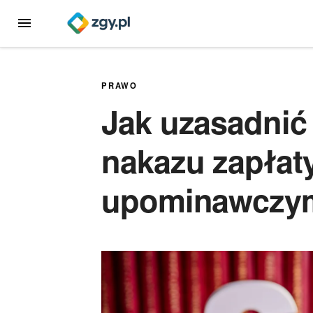
Przejdź
MENU
do
treści
PRAWO
Jak uzasadnić
nakazu zapłat
upominawczy