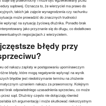
az staje się prawomocny i może być egzekwowany przez
ocedury sądowej. Oznacza to, że wierzyciel ma prawo do
cyjnych, takich jak zajęcie wynagrodzenia czy rachunku
sytuacja może prowadzić do znacznych trudności
e wpłynąć na sytuację życiową dłużnika. Ponadto brak
interpretowany jako przyznanie się do długu, co dodatkowo
 ewentualnych negocjacjach z wierzycielem.
jczęstsze błędy przy
sprzeciwu?
iwu od nakazu zapłaty w postępowaniu upominawczym
 różne błędy, które mogą negatywnie wpłynąć na wynik
zych błędów jest niedotrzymanie terminu na złożenie
utomatycznym uznaniem nakazu za prawomocny. Kolejnym
t brak odpowiedniego uzasadnienia sprzeciwu, co może
a przez sąd. Dłużnicy często nie dołączają również
łabia ich argumentację i może skutkować niekorzystnym