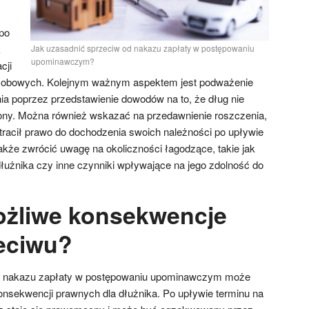
po
k
Jak uzasadnić sprzeciw od nakazu zapłaty w postępowaniu
upominawczym?
cji
sobowych. Kolejnym ważnym aspektem jest podważenie
a poprzez przedstawienie dowodów na to, że dług nie
łacony. Można również wskazać na przedawnienie roszczenia,
utracił prawo do dochodzenia swoich należności po upływie
akże zwrócić uwagę na okoliczności łagodzące, takie jak
dłużnika czy inne czynniki wpływające na jego zdolność do
ożliwe konsekwencje
eciwu?
od nakazu zapłaty w postępowaniu upominawczym może
nsekwencji prawnych dla dłużnika. Po upływie terminu na