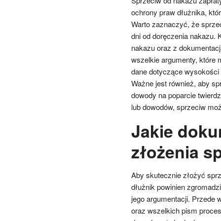
Sprzeciw od nakazu zapłat
ochrony praw dłużnika, któ
Warto zaznaczyć, że sprze
dni od doręczenia nakazu. 
nakazu oraz z dokumentacją
wszelkie argumenty, które 
dane dotyczące wysokości z
Ważne jest również, aby sp
dowody na poparcie twierd
lub dowodów, sprzeciw moż
Jakie doku
złożenia s
Aby skutecznie złożyć spr
dłużnik powinien zgromadz
jego argumentacji. Przede 
oraz wszelkich pism proce