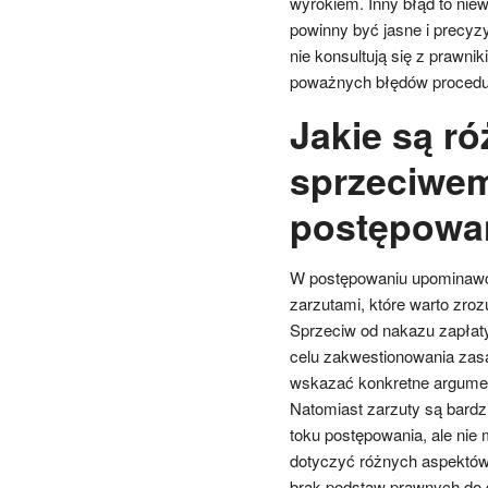
wyrokiem. Inny błąd to ni
powinny być jasne i precyz
nie konsultują się z prawn
poważnych błędów procedu
Jakie są r
sprzeciwem
postępowa
W postępowaniu upominawcz
zarzutami, które warto zro
Sprzeciw od nakazu zapłat
celu zakwestionowania zas
wskazać konkretne argumen
Natomiast zarzuty są bardz
toku postępowania, ale nie
dotyczyć różnych aspektów 
brak podstaw prawnych do 