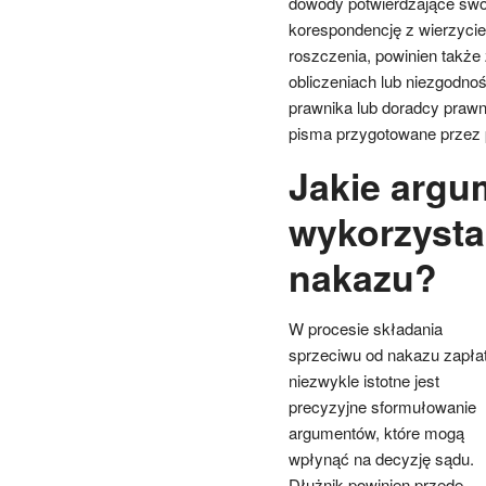
dowody potwierdzające swoj
korespondencję z wierzycie
roszczenia, powinien takż
obliczeniach lub niezgodno
prawnika lub doradcy praw
pisma przygotowane przez p
Jakie arg
wykorzysta
nakazu?
W procesie składania
sprzeciwu od nakazu zapła
niezwykle istotne jest
precyzyjne sformułowanie
argumentów, które mogą
wpłynąć na decyzję sądu.
Dłużnik powinien przede