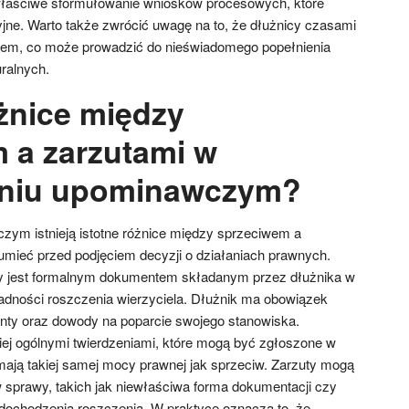
ewłaściwe sformułowanie wniosków procesowych, które
yjne. Warto także zwrócić uwagę na to, że dłużnicy czasami
ikiem, co może prowadzić do nieświadomego popełnienia
ralnych.
óżnice między
 a zarzutami w
niu upominawczym?
ym istnieją istotne różnice między sprzeciwem a
zumieć przed podjęciem decyzji o działaniach prawnych.
y jest formalnym dokumentem składanym przez dłużnika w
adności roszczenia wierzyciela. Dłużnik ma obowiązek
ty oraz dowody na poparcie swojego stanowiska.
iej ogólnymi twierdzeniami, które mogą być zgłoszone w
 mają takiej samej mocy prawnej jak sprzeciw. Zarzuty mogą
sprawy, takich jak niewłaściwa forma dokumentacji czy
dochodzenia roszczenia. W praktyce oznacza to, że