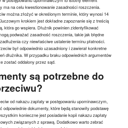
y w postępowaniu upominawczym to istotny element
ry ma na celu kwestionowanie zasadności roszczenia.
ciw można złożyć w określonym terminie, który wynosi 14
Kluczowym krokiem jest dokładne zapoznanie się z treścią
, która go wspiera. Dłużnik powinien zidentyfikować
mogą podważać zasadność roszczenia, takie jak błędne
adłużenia czy niewłaściwe ustalenie terminu płatności.
rzeciw był odpowiednio uzasadniony i zawierał konkretne
zeń dłużnika. W przypadku braku odpowiednich argumentów
e zostać oddalony przez sąd.
menty są potrzebne do
przeciwu?
zeciw od nakazu zapłaty w postępowaniu upominawczym,
ić odpowiednie dokumenty, które będą stanowiły podstawę
wszystkim konieczne jest posiadanie kopii nakazu zapłaty
sowych związanych z sprawą. Dodatkowo warto zebrać