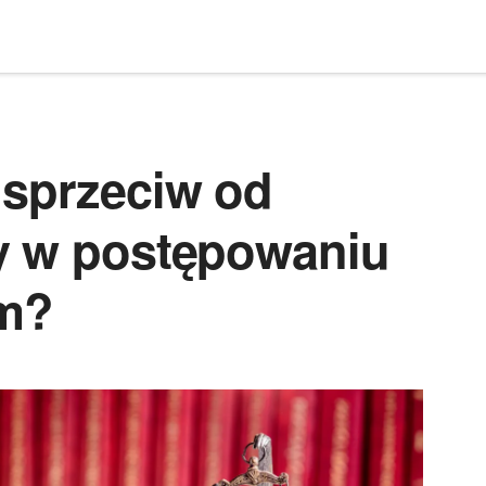
 sprzeciw od
y w postępowaniu
m?