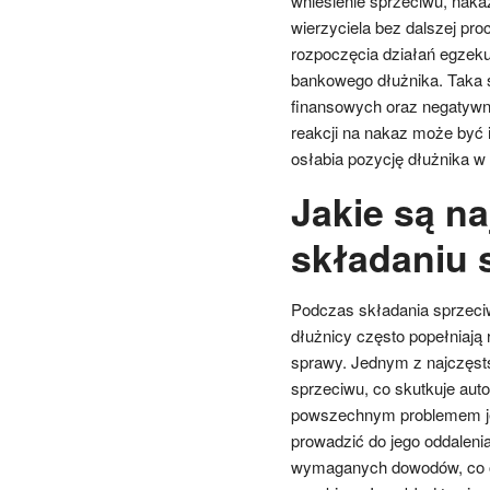
wniesienie sprzeciwu, nak
wierzyciela bez dalszej pr
rozpoczęcia działań egzeku
bankowego dłużnika. Taka 
finansowych oraz negatywni
reakcji na nakaz może być 
osłabia pozycję dłużnika w
Jakie są na
składaniu 
Podczas składania sprzec
dłużnicy często popełniają
sprawy. Jednym z najczęsts
sprzeciwu, co skutkuje a
powszechnym problemem jes
prowadzić do jego oddaleni
wymaganych dowodów, co os