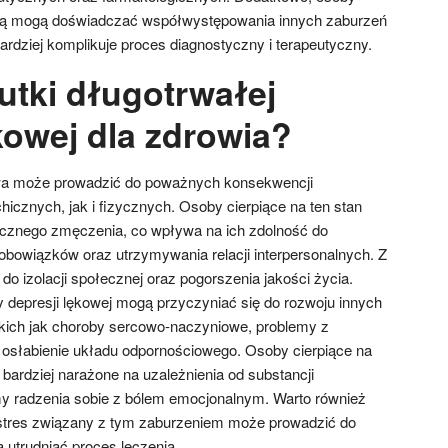
ową mogą doświadczać współwystępowania innych zaburzeń
rdziej komplikuje proces diagnostyczny i terapeutyczny.
utki długotrwałej
kowej dla zdrowia?
wa może prowadzić do poważnych konsekwencji
icznych, jak i fizycznych. Osoby cierpiące na ten stan
icznego zmęczenia, co wpływa na ich zdolność do
bowiązków oraz utrzymywania relacji interpersonalnych. Z
o izolacji społecznej oraz pogorszenia jakości życia.
 depresji lękowej mogą przyczyniać się do rozwoju innych
kich jak choroby sercowo-naczyniowe, problemy z
łabienie układu odpornościowego. Osoby cierpiące na
bardziej narażone na uzależnienia od substancji
y radzenia sobie z bólem emocjonalnym. Warto również
stres związany z tym zaburzeniem może prowadzić do
utrudniać proces leczenia.