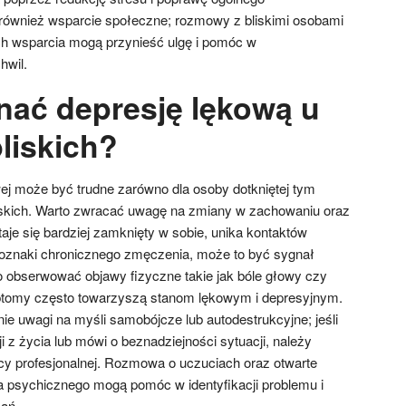
również wsparcie społeczne; rozmowy z bliskimi osobami
ch wsparcia mogą przynieść ulgę i pomóc w
hwil.
nać depresję lękową u
bliskich?
ej może być trudne zarówno dla osoby dotkniętej tym
 bliskich. Warto zwracać uwagę na zmiany w zachowaniu oraz
taje się bardziej zamknięty w sobie, unika kontaktów
 oznaki chronicznego zmęczenia, może to być sygnał
 obserwować objawy fizyczne takie jak bóle głowy czy
tomy często towarzyszą stanom lękowym i depresyjnym.
ie uwagi na myśli samobójcze lub autodestrukcyjne; jeśli
 z życia lub mówi o beznadziejności sytuacji, należy
y profesjonalnej. Rozmowa o uczuciach oraz otwarte
a psychicznego mogą pomóc w identyfikacji problemu i
łań.