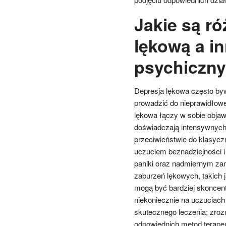
Jakie są r
lękową a i
psychiczn
Depresja lękowa często by
prowadzić do nieprawidłowej
lękowa łączy w sobie objawy
doświadczają intensywnych
przeciwieństwie do klasycz
uczuciem beznadziejności i 
paniki oraz nadmiernym zam
zaburzeń lękowych, takich 
mogą być bardziej skoncent
niekoniecznie na uczuciach
skutecznego leczenia; zrozu
odpowiednich metod terape