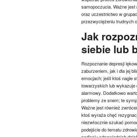
samopoczucia. Ważne jest 
oraz uczestnictwo w grupa
przezwyciężeniu trudnych c
Jak rozpoz
siebie lub 
Rozpoznanie depresji lękow
zaburzeniem, jak i dla jej
emocjach; jeśli ktoś nagle s
towarzyskich lub wykazuje
alarmowy. Dodatkowo warto
problemy ze snem; te symp
Ważne jest również zwrócen
ktoś wyraża chęć rezygnacji
niezwłocznie szukać pomoc
podejście do tematu zdrowi
podjęciu odpowiednich dzia