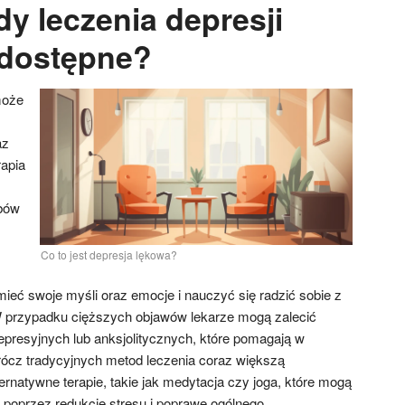
y leczenia depresji
 dostępne?
może
az
apia
bów
Co to jest depresja lękowa?
eć swoje myśli oraz emocje i nauczyć się radzić sobie z
 przypadku cięższych objawów lekarze mogą zalecić
presyjnych lub anksjolitycznych, które pomagają w
rócz tradycyjnych metod leczenia coraz większą
ternatywne terapie, takie jak medytacja czy joga, które mogą
 poprzez redukcję stresu i poprawę ogólnego