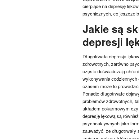
cierpiące na depresję lęk
psychicznych, co jeszcze ba
Jakie są sk
depresji lę
Długotrwała depresja lęko
zdrowotnych, zarówno psych
często doświadczają chron
wykonywania codziennych o
czasem może to prowadzić d
Ponadto długotrwałe objawy
problemów zdrowotnych, ta
układem pokarmowym czy os
depresję lękową są również 
psychoaktywnych jako form
zauważyć, że długotrwały 
zmian w mózgu, które mogą 