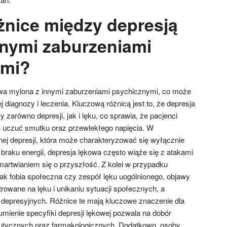
óżnice między depresją
nnymi zaburzeniami
ymi?
wa mylona z innymi zaburzeniami psychicznymi, co może
 diagnozy i leczenia. Kluczową różnicą jest to, że depresja
 zarówno depresji, jak i lęku, co sprawia, że pacjenci
 uczuć smutku oraz przewlekłego napięcia. W
nej depresji, która może charakteryzować się wyłącznie
braku energii, depresja lękowa często wiąże się z atakami
artwianiem się o przyszłość. Z kolei w przypadku
jak fobia społeczna czy zespół lęku uogólnionego, objawy
rowane na lęku i unikaniu sytuacji społecznych, a
 depresyjnych. Różnice te mają kluczowe znaczenie dla
mienie specyfiki depresji lękowej pozwala na dobór
utycznych oraz farmakologicznych. Dodatkowo, osoby