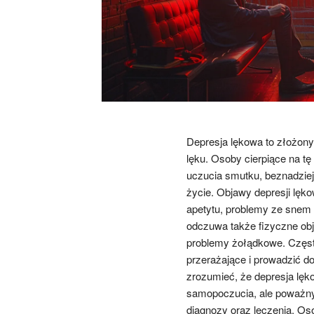
Depresja lękowa to złożony 
lęku. Osoby cierpiące na t
uczucia smutku, beznadziej
życie. Objawy depresji lęk
apetytu, problemy ze snem 
odczuwa także fizyczne obj
problemy żołądkowe. Często
przerażające i prowadzić do
zrozumieć, że depresja lęk
samopoczucia, ale poważn
diagnozy oraz leczenia. O