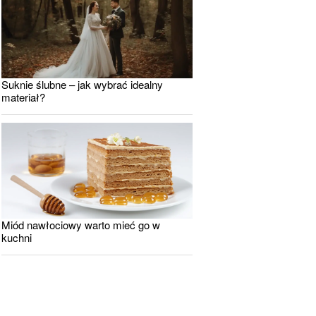
Suknie ślubne – jak wybrać idealny
materiał?
Miód nawłociowy warto mieć go w
kuchni