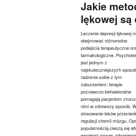
Jakie metod
lękowej są
Leczenie depresji lękowej 
obejmować różnorodne
podejścia terapeutyczne or
farmakologiczne. Psychoter
jest jednym z
najskuteczniejszych sposo
radzenia sobie z tym
zaburzeniem; terapie
poznawczo-behawioralne
pomagają pacjentom zrozumi
nimi w zdrowszy sposób. W
stosowanie leków przeciwde
regulacji chemii mózgu. Op
popularnością cieszą się al
wspierać proces zdrowienia