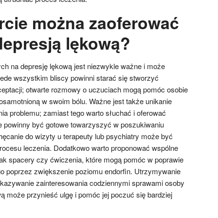
rcie można zaoferować
epresją lękową?
ych na depresję lękową jest niezwykle ważne i może
zede wszystkim bliscy powinni starać się stworzyć
ceptacji; otwarte rozmowy o uczuciach mogą pomóc osobie
j osamotnioną w swoim bólu. Ważne jest także unikanie
nia problemu; zamiast tego warto słuchać i oferować
e powinny być gotowe towarzyszyć w poszukiwaniu
hęcanie do wizyty u terapeuty lub psychiatry może być
procesu leczenia. Dodatkowo warto proponować wspólne
 jak spacery czy ćwiczenia, które mogą pomóc w poprawie
 poprzez zwiększenie poziomu endorfin. Utrzymywanie
 okazywanie zainteresowania codziennymi sprawami osoby
wą może przynieść ulgę i pomóc jej poczuć się bardziej