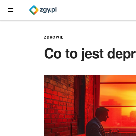
Przejdź
MENU
do
treści
ZDROWIE
Co to jest dep