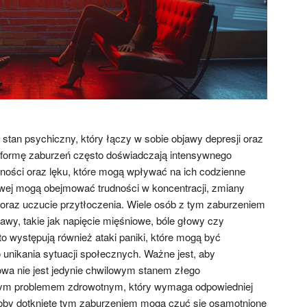
stan psychiczny, który łączy w sobie objawy depresji oraz
ę formę zaburzeń często doświadczają intensywnego
ności oraz lęku, które mogą wpływać na ich codzienne
owej mogą obejmować trudności w koncentracji, zmiany
oraz uczucie przytłoczenia. Wiele osób z tym zaburzeniem
awy, takie jak napięcie mięśniowe, bóle głowy czy
 występują również ataki paniki, które mogą być
 unikania sytuacji społecznych. Ważne jest, aby
owa nie jest jedynie chwilowym stanem złego
ym problemem zdrowotnym, który wymaga odpowiedniej
soby dotknięte tym zaburzeniem mogą czuć się osamotnione